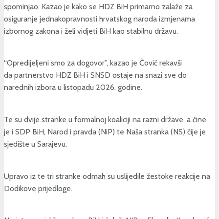
spominjao. Kazao je kako se HDZ BiH primarno zalaže za
osiguranje jednakopravnosti hrvatskog naroda izmjenama
izbornog zakona i želi vidjeti BiH kao stabilnu državu.
“Opredijeljeni smo za dogovor”, kazao je Čović rekavši
da partnerstvo HDZ BiH i SNSD ostaje na snazi sve do
narednih izbora u listopadu 2026. godine.
Te su dvije stranke u formalnoj koaliciji na razni države, a čine
je i SDP BiH, Narod i pravda (NiP) te Naša stranka (NS) čije je
sjedište u Sarajevu.
Upravo iz te tri stranke odmah su uslijedile žestoke reakcije na
Dodikove prijedloge.