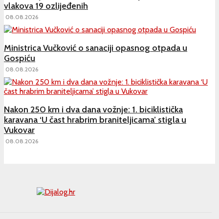
vlakova 19 ozlijeđenih
08.08.2026
Ministrica Vučković o sanaciji opasnog otpada u
Gospiću
08.08.2026
Nakon 250 km i dva dana vožnje: 1. biciklistička
karavana ‘U čast hrabrim braniteljicama’ stigla u
Vukovar
08.08.2026