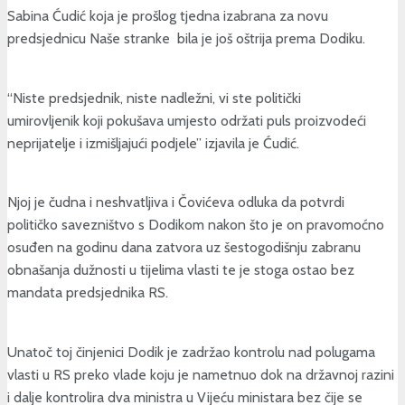
Sabina Ćudić koja je prošlog tjedna izabrana za novu
predsjednicu Naše stranke bila je još oštrija prema Dodiku.
“Niste predsjednik, niste nadležni, vi ste politički
umirovljenik koji pokušava umjesto održati puls proizvodeći
neprijatelje i izmišljajući podjele” izjavila je Ćudić.
Njoj je čudna i neshvatljiva i Čovićeva odluka da potvrdi
političko savezništvo s Dodikom nakon što je on pravomoćno
osuđen na godinu dana zatvora uz šestogodišnju zabranu
obnašanja dužnosti u tijelima vlasti te je stoga ostao bez
mandata predsjednika RS.
Unatoč toj činjenici Dodik je zadržao kontrolu nad polugama
vlasti u RS preko vlade koju je nametnuo dok na državnoj razini
i dalje kontrolira dva ministra u Vijeću ministara bez čije se