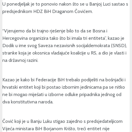
U ponedjeljak je to ponovio nakon što se u Banjoj Luci sastao s
predsjednikom HDZ BiH Draganom Čovićem.
“Vjerujemo da bi trajno rješenje bilo to da se Bosna i
Hercegovina organizira tako što bi imala tri entiteta”, kazao je
Dodik u ime svog Saveza nezavisnih socijaldemokrata (SNSD),
stranke koja je okosnica vladajuće koalicije u RS, a dio je vlasti i
na državnoj razini.
Kazao je kako bi Federacije BiH trebalo podijeliti na bošnjački i
hrvatski entitet koji bi postao izbornim jedinicama pa se nitko
ne bi mogao miješati u izborne odluke pripadnika jednog od
dva konstitutivna naroda.
Čović koji je u Banju Luku stigao zajedno s predsjedateljicom
Vijeća ministara BiH Borjanom Krišto, treći entitet nije