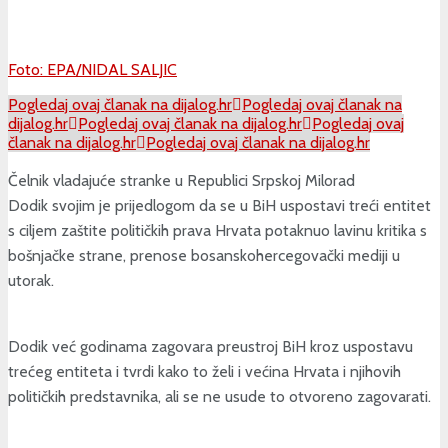
Foto: EPA/NIDAL SALJIC
Pogledaj ovaj članak na dijalog.hr
Pogledaj ovaj članak na
dijalog.hr
Pogledaj ovaj članak na dijalog.hr
Pogledaj ovaj
članak na dijalog.hr
Pogledaj ovaj članak na dijalog.hr
Čelnik vladajuće stranke u Republici Srpskoj Milorad
Dodik svojim je prijedlogom da se u BiH uspostavi treći entitet
s ciljem zaštite političkih prava Hrvata potaknuo lavinu kritika s
bošnjačke strane, prenose bosanskohercegovački mediji u
utorak.
Dodik već godinama zagovara preustroj BiH kroz uspostavu
trećeg entiteta i tvrdi kako to želi i većina Hrvata i njihovih
političkih predstavnika, ali se ne usude to otvoreno zagovarati.