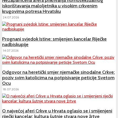
Nezapamćena afera prikrivanja homoseksualnog
iskorištavanja maloljetnika u visokim crkvenim
krugovima potresa Hrvatsku
24.07.2026
Prognani svjedok Istine: smijenjen kancelar Riječke
nadbiskupije
14.07.2026
Odgovor na heretički smjer njemačke sinodalne Crkve:
poziv svim katolicima na potpisivanje peticije Svetom
Ocu
18.07.2026
O najvećoj aferi Crkve u Hrvata oglasio se i smijenjeni
riječki kancelar: kultura šutnje stvara nove žrtve