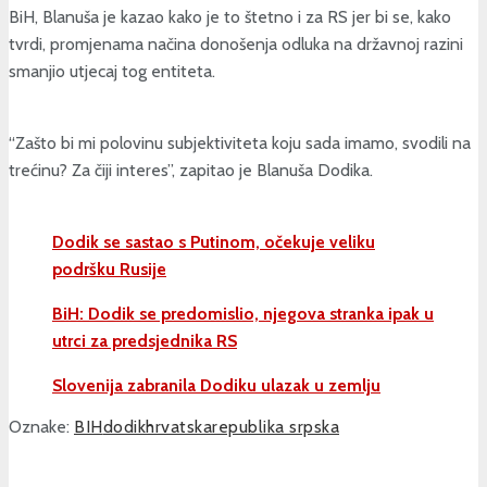
BiH, Blanuša je kazao kako je to štetno i za RS jer bi se, kako
tvrdi, promjenama načina donošenja odluka na državnoj razini
smanjio utjecaj tog entiteta.
“Zašto bi mi polovinu subjektiviteta koju sada imamo, svodili na
trećinu? Za čiji interes”, zapitao je Blanuša Dodika.
Dodik se sastao s Putinom, očekuje veliku
podršku Rusije
BiH: Dodik se predomislio, njegova stranka ipak u
utrci za predsjednika RS
Slovenija zabranila Dodiku ulazak u zemlju
Oznake:
BIH
dodik
hrvatska
republika srpska