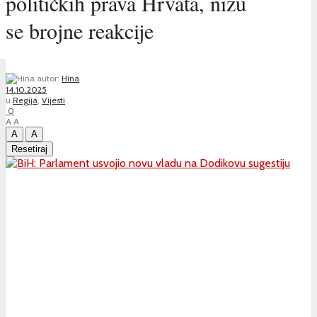
političkih prava Hrvata, nižu
se brojne reakcije
autor:
Hina
14.10.2025
u
Regija
,
Vijesti
0
A
A
A
A
Resetiraj