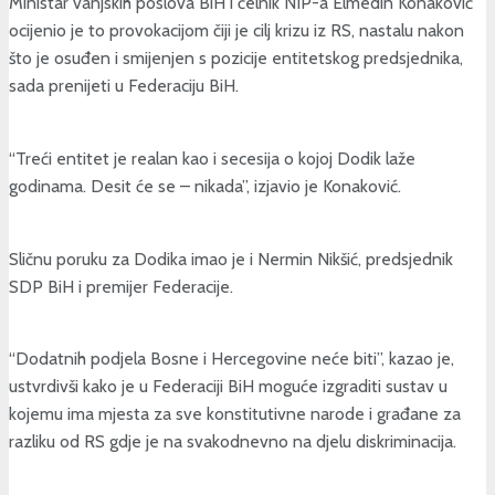
Ministar vanjskih poslova BiH i čelnik NIP-a Elmedin Konaković
ocijenio je to provokacijom čiji je cilj krizu iz RS, nastalu nakon
što je osuđen i smijenjen s pozicije entitetskog predsjednika,
sada prenijeti u Federaciju BiH.
“Treći entitet je realan kao i secesija o kojoj Dodik laže
godinama. Desit će se – nikada”, izjavio je Konaković.
Sličnu poruku za Dodika imao je i Nermin Nikšić, predsjednik
SDP BiH i premijer Federacije.
“Dodatnih podjela Bosne i Hercegovine neće biti”, kazao je,
ustvrdivši kako je u Federaciji BiH moguće izgraditi sustav u
kojemu ima mjesta za sve konstitutivne narode i građane za
razliku od RS gdje je na svakodnevno na djelu diskriminacija.