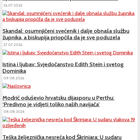
26.07.2026
Skandal: osumnjičeni svećenik i dalje obnaša službu
župnika, a biskupija priopćila da je sve poduzela
27.07.2026
Istina i ljubav: Svjedočanstvo Edith Stein i svetog
Dominika
09.08.2026
Modrić oduševio hrvatsku dijasporu u Perthu:
‘Predivno je vidjeti toliko naših navijača’
08.08.2026
Teška željeznička nesreća kod Škrinjara: U sudaru