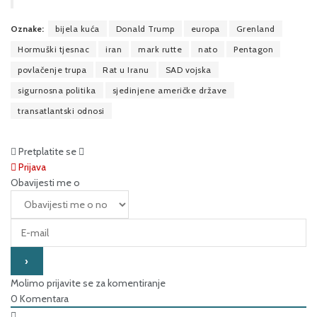
Oznake:
bijela kuća
Donald Trump
europa
Grenland
Hormuški tjesnac
iran
mark rutte
nato
Pentagon
povlačenje trupa
Rat u Iranu
SAD vojska
sigurnosna politika
sjedinjene američke države
transatlantski odnosi
Pretplatite se
Prijava
Obavijesti me o
Molimo prijavite se za komentiranje
0
Komentara