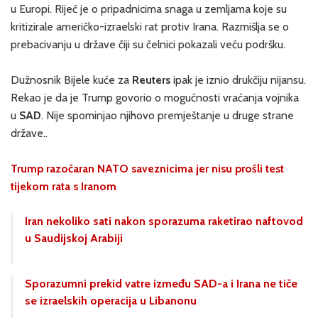
u Europi. Riječ je o pripadnicima snaga u zemljama koje su
kritizirale američko-izraelski rat protiv Irana. Razmišlja se o
prebacivanju u države čiji su čelnici pokazali veću podršku.
Dužnosnik Bijele kuće za
Reuters
ipak je iznio drukčiju nijansu.
Rekao je da je Trump govorio o mogućnosti vraćanja vojnika
u
SAD
. Nije spominjao njihovo premještanje u druge strane
države..
Trump razočaran NATO saveznicima jer nisu prošli test
tijekom rata s Iranom
Iran nekoliko sati nakon sporazuma raketirao naftovod
u Saudijskoj Arabiji
Sporazumni prekid vatre između SAD-a i Irana ne tiče
se izraelskih operacija u Libanonu