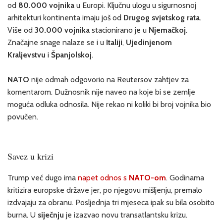
od
80.000 vojnika
u Europi. Ključnu ulogu u sigurnosnoj
arhitekturi kontinenta imaju još od
Drugog svjetskog rata
.
Više od
30.000 vojnika
stacionirano je u
Njemačkoj
.
Značajne snage nalaze se i u
Italiji
,
Ujedinjenom
Kraljevstvu
i
Španjolskoj
.
NATO
nije odmah odgovorio na Reutersov zahtjev za
komentarom. Dužnosnik nije naveo na koje bi se zemlje
moguća odluka odnosila. Nije rekao ni koliki bi broj vojnika bio
povučen.
Savez u krizi
Trump već dugo ima
napet odnos s
NATO-om
. Godinama
kritizira europske države jer, po njegovu mišljenju, premalo
izdvajaju za obranu. Posljednja tri mjeseca ipak su bila osobito
burna. U
siječnju
je izazvao novu transatlantsku krizu.