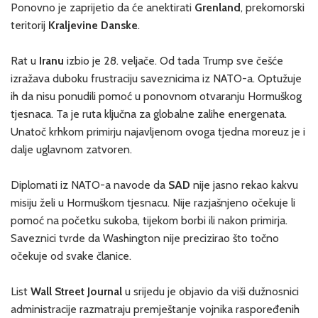
Ponovno je zaprijetio da će anektirati
Grenland
, prekomorski
teritorij
Kraljevine Danske
.
Rat u
Iranu
izbio je 28. veljače. Od tada Trump sve češće
izražava duboku frustraciju saveznicima iz NATO-a. Optužuje
ih da nisu ponudili pomoć u ponovnom otvaranju Hormuškog
tjesnaca. Ta je ruta ključna za globalne zalihe energenata.
Unatoč krhkom primirju najavljenom ovoga tjedna moreuz je i
dalje uglavnom zatvoren.
Diplomati iz NATO-a navode da
SAD
nije jasno rekao kakvu
misiju želi u Hormuškom tjesnacu. Nije razjašnjeno očekuje li
pomoć na početku sukoba, tijekom borbi ili nakon primirja.
Saveznici tvrde da Washington nije precizirao što točno
očekuje od svake članice.
List
Wall Street Journal
u srijedu je objavio da viši dužnosnici
administracije razmatraju premještanje vojnika raspoređenih