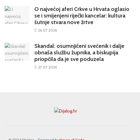
O najvećoj aferi Crkve u Hrvata oglasio
se i smijenjeni riječki kancelar: kultura
šutnje stvara nove žrtve
26.07.2026
Skandal: osumnjičeni svećenik i dalje
obnaša službu župnika, a biskupija
priopćila da je sve poduzela
27.07.2026
© 2024 Dijalog - Designed by
House of Code
.