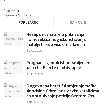
Najglasaniji
Najnovije
Najstarije
POPULARNO
NAJNOVIJE
Nezapamćena afera prikrivanja
homoseksualnog iskorištavanja
maloljetnika u visokim crkvenim
krugovima potresa Hrvatsku
24.07.2026
Prognani svjedok Istine: smijenjen
kancelar Riječke nadbiskupije
14.07.2026
Odgovor na heretički smjer njemačke
sinodalne Crkve: poziv svim katolicima
na potpisivanje peticije Svetom Ocu
18.07.2026