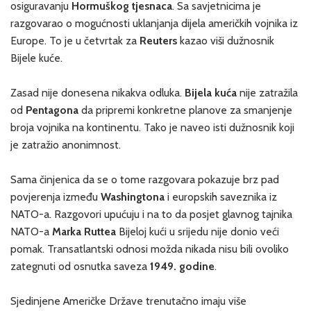
osiguravanju
Hormuškog tjesnaca
. Sa savjetnicima je
razgovarao o mogućnosti uklanjanja dijela američkih vojnika iz
Europe. To je u četvrtak za
Reuters
kazao viši dužnosnik
Bijele kuće.
Zasad nije donesena nikakva odluka.
Bijela kuća
nije zatražila
od
Pentagona
da pripremi konkretne planove za smanjenje
broja vojnika na kontinentu. Tako je naveo isti dužnosnik koji
je zatražio anonimnost.
Sama činjenica da se o tome razgovara pokazuje brz pad
povjerenja između
Washingtona
i europskih saveznika iz
NATO-a. Razgovori upućuju i na to da posjet glavnog tajnika
NATO-a
Marka Ruttea
Bijeloj kući u srijedu nije donio veći
pomak. Transatlantski odnosi možda nikada nisu bili ovoliko
zategnuti od osnutka saveza
1949. godine
.
Sjedinjene Američke Države trenutačno imaju više