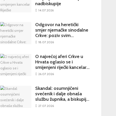
nadbiskupije
14.07.2026
Odgovor na heretički
smjer njemačke sinodalne
Crkve: poziv svim
katolicima na potpisivanje
18.07.2026
peticije Svetom Ocu
O najvećoj aferi Crkve u
Hrvata oglasio se i
smijenjeni riječki kancelar:
kultura šutnje stvara nove
26.07.2026
žrtve
Skandal: osumnjičeni
svećenik i dalje obnaša
službu župnika, a biskupija
priopćila da je sve
27.07.2026
poduzela