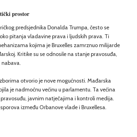
tički prostor
eričkog predsjednika Donalda Trumpa, često se
ko pitanja vladavine prava i ljudskih prava. Ti
 mehanizama kojima je Bruxelles zamrznuo milijarde
rskoj. Kritike su se odnosile na stanje pravosuđa,
h nabava.
izborima otvorio je nove mogućnosti. Mađarska
ojila je nadmoćnu većinu u parlamentu. Ta većina
 pravosuđu, javnim natječajima i kontroli medija.
tu sporova između Orbanove vlade i Bruxellesa.