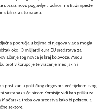
se otvara novo poglavlje u odnosima Budimpešte i
ina bili izrazito napeti.
 ključna područja u kojima bi njegova vlada mogla
gubitak oko 10 milijardi eura EU sredstava za
ovlačenje tog novca je kraj kolovoza. Među
bu protiv korupcije te vraćanje medijskih i
da postizanju političkog dogovora već tijekom svog
ni sastanak s čelnicom Komisije vidi kao priliku za
a Mađarska treba ova sredstva kako bi pokrenula
učne sektore.