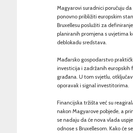
Magyarovi suradnici poručuju da
ponovno približiti europskim sta
Bruxellesu poslužiti za definiranj
planiranih promjena s uvjetima ko
deblokadu sredstava.
Mađarsko gospodarstvo praktički s
investicija i zadržanih europski
građana. U tom svjetlu, otključa
oporavak i signal investitorima.
Financijska tržišta već su reagira
nakon Magyarove pobjede, a prino
se nadaju da će nova vlada uspjet
odnose s Bruxellesom. Kako će se 