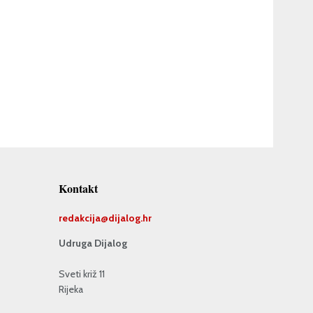
Kontakt
redakcija@
dijalog.hr
Udruga Dijalog
Sveti križ 11
Rijeka