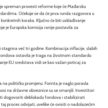
 je spreman provesti reforme koje će Mađarsku
ndardima. Očekuje se da će prva runda razgovora u
e konkretnih koraka. Ključno će biti usklađivanje
je je Europska komisija ranije postavila za
tagnira već tri godine. Kombinacija inflacije, slabih
h fondova ostavila je traga na životnom standardu
vanje EU sredstava vidi se kao važan poticaj za
la na političku promjenu. Forinta je naglo porasla
si na državne obveznice su se smanjili. Investitori
i dogovoriti deblokadu fondova i stabilizirati
taj proces odvijati, uvelike će ovisiti o nadolazećim