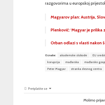
razgovorima u europskoj prijestol
Magyarov plan: Austrija, Slov
Plenković: ‘Magyar je prilika
Orban odlazi s vlasti nakon 
Oznake:
akademske slobode
EU sreds
korupcija
mađarska
mađarsko gosp
Peter Magyar
stranka desnog centra
Pretplatite se
Molimo prijav