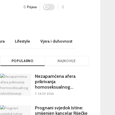
Prijava
ura
Lifestyle
Vjera i duhovnost
POPULARNO
NAJNOVIJE
Nezapamćena afera
prikrivanja
homoseksualnog
iskorištavanja maloljetnika
24.07.2026
u visokim crkvenim
krugovima potresa
Prognani svjedok Istine:
Hrvatsku
smijenjen kancelar Riječke