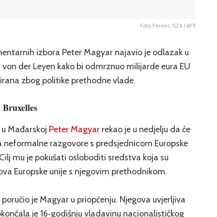
Foto: Ferenc ISZA / AFP
entarnih izbora Peter Magyar najavio je odlazak u
m von der Leyen kako bi odmrznuo milijarde eura EU
irana zbog politike prethodne vlade.
 Bruxelles
a u Mađarskoj
Peter Magyar
rekao je u nedjelju da će
 na neformalne razgovore s predsjednicom Europske
ilj mu je pokušati osloboditi sredstva koja su
va Europske unije s njegovim prethodnikom.
oručio je Magyar u priopćenju. Njegova uvjerljiva
končala je 16‑godišnju vladavinu nacionalističkog