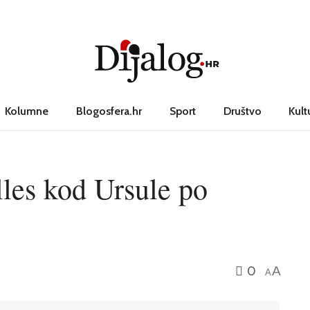
Kolumne
Blogosfera.hr
Sport
Društvo
Kult
les kod Ursule po
0
A
A