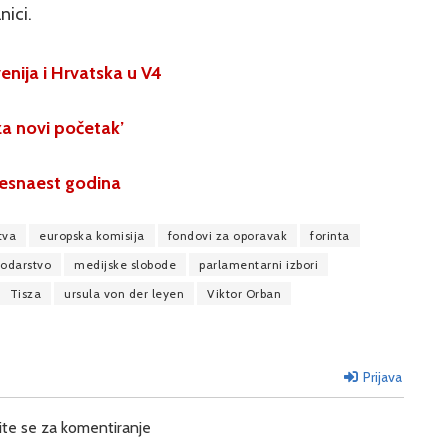
nici.
enija i Hrvatska u V4
 za novi početak’
šesnaest godina
tva
europska komisija
fondovi za oporavak
forinta
odarstvo
medijske slobode
parlamentarni izbori
Tisza
ursula von der leyen
Viktor Orban
Prijava
ite se za komentiranje