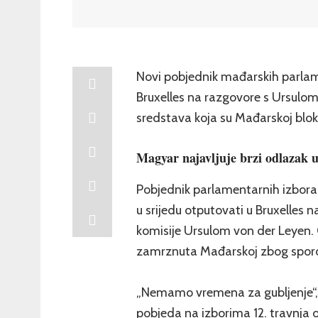
Novi pobjednik mađarskih parlam
Bruxelles na razgovore s Ursulo
sredstava koja su Mađarskoj blok
Magyar najavljuje brzi odlazak u
Pobjednik parlamentarnih izbor
u srijedu otputovati u Bruxelles
komisije Ursulom von der Leyen. C
zamrznuta Mađarskoj zbog sporo
„Nemamo vremena za gubljenje“, p
pobjeda na izborima 12. travnja o