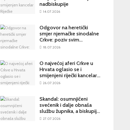
nadbiskupije
14.07.2026
Odgovor na heretički
smjer njemačke sinodalne
Crkve: poziv svim
katolicima na potpisivanje
18.07.2026
peticije Svetom Ocu
O najvećoj aferi Crkve u
Hrvata oglasio se i
smijenjeni riječki kancelar:
kultura šutnje stvara nove
26.07.2026
žrtve
Skandal: osumnjičeni
svećenik i dalje obnaša
službu župnika, a biskupija
priopćila da je sve
27.07.2026
poduzela