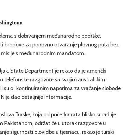
shingtonu
oblema s dobivanjem međunarodne podrške.
ati brodove za ponovno otvaranje plovnog puta bez
i misije s međunarodnim mandatom.
jak, State Department je rekao da je američki
o telefonske razgovore sa svojim australskim i
i su o “kontinuiranim naporima za vraćanje slobode
ije dao detaljnije informacije.
slova Turske, koja od početka rata blisko surađuje
 Pakistanom, održat će u utorak razgovore u
nje sigurnosti plovidbe u tjesnacu, rekao je turski