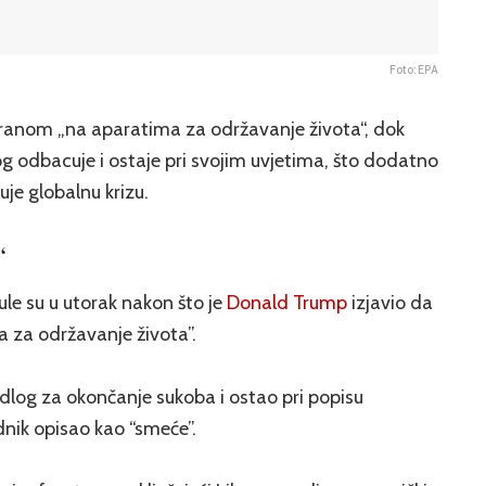
Foto: EPA
s Iranom „na aparatima za održavanje života“, dok
og odbacuje i ostaje pri svojim uvjetima, što dodatno
uje globalnu krizu.
“
le su u utorak nakon što je
Donald Trump
izjavio da
a za održavanje života”.
edlog za okončanje sukoba i ostao pri popisu
dnik opisao kao “smeće”.