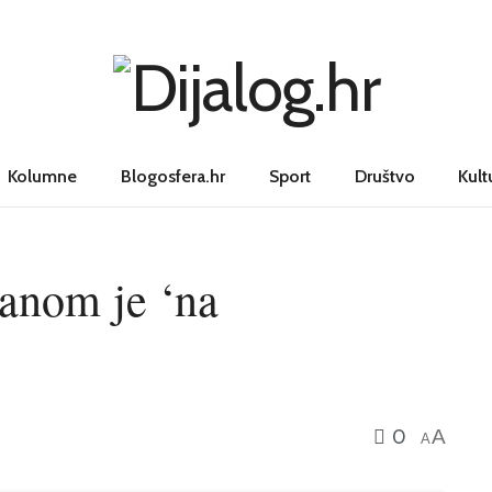
Kolumne
Blogosfera.hr
Sport
Društvo
Kult
ranom je ‘na
0
A
A