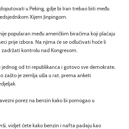
doputovati u Peking, gdje bi Iran trebao biti među
edsjednikom Xijem Jinpingom.
ije popularan među američkim biračima koji plaćaju
ci prije izbora. Na njima će se odlučivati hoće li
 zadržati kontrolu nad Kongresom.
i jednog od tri republikanca i gotovo sve demokrate,
o zašto je zemlja ušla u rat, prema anketi
djeljak.
savezni porez na benzin kako bi pomogao u
rši, vidjet ćete kako benzin i nafta padaju kao