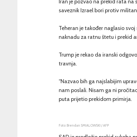
Iran je pozvao na prekid rata na 
saveznik Izrael bori protiv milit
Teheran je također naglasio svoj
naknadu za ratnu štetu i prekid
Trump je rekao da iranski odgovor
travnja.
“Nazvao bih ga najslabijim uprav
nam poslali. Nisam ga ni pročitao 
puta prijetio prekidom primirja.
Foto: Brendan SMIALOWSKI / AFP
SAD je predložio prekid sukoba p