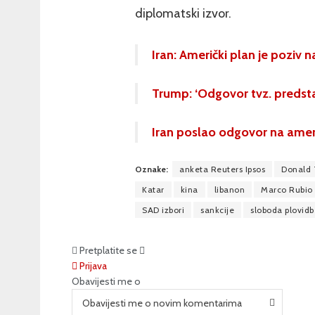
diplomatski izvor.
Iran: Američki plan je poziv
Trump: ‘Odgovor tvz. predstav
Iran poslao odgovor na ameri
Oznake:
anketa Reuters Ipsos
Donald
Katar
kina
libanon
Marco Rubio
SAD izbori
sankcije
sloboda plovidb
Pretplatite se
Prijava
Obavijesti me o
Obavijesti me o novim komentarima