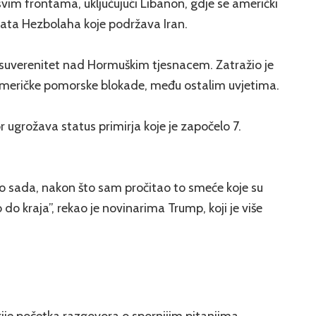
svim frontama, uključujući Libanon, gdje se američki
anata Hezbolaha koje podržava Iran.
 suverenitet nad Hormuškim tjesnacem. Zatražio je
 američke pomorske blokade, među ostalim uvjetima.
 ugrožava status primirja koje je započelo 7.
o sada, nakon što sam pročitao to smeće koje su
do kraja”, rekao je novinarima Trump, koji je više
rije početka razgovora o spornijim pitanjima,