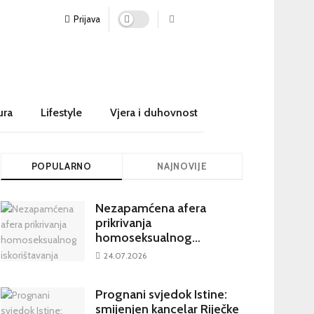
Prijava
ura
Lifestyle
Vjera i duhovnost
POPULARNO
NAJNOVIJE
Nezapamćena afera
prikrivanja
homoseksualnog
iskorištavanja maloljetnika
24.07.2026
u visokim crkvenim
krugovima potresa
Prognani svjedok Istine:
Hrvatsku
smijenjen kancelar Riječke