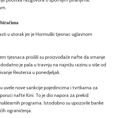
ram.
 biračima
rasti u utorak jer je Hormuški tjesnac uglavnom
m tjesnaca prisilili su proizvođače nafte da smanje
odatno je pala u travnju na najnižu razinu u više od
živanje Reutersa u ponedjeljak.
su uvele nove sankcije pojedincima i tvrtkama za
poruci nafte Kini. To je dio napora za prekid
i nuklearnih programa. Istodobno su upozorile banke
ćih ograničenja.