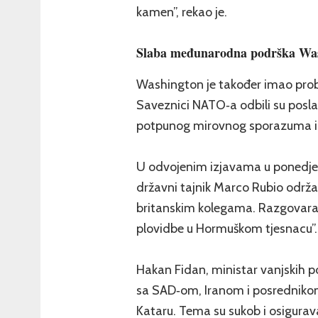
kamen”, rekao je.
Slaba međunarodna podrška Wa
Washington je također imao pr
Saveznici NATO‑a odbili su posl
potpunog mirovnog sporazuma 
U odvojenim izjavama u ponedjel
državni tajnik Marco Rubio održa
britanskim kolegama. Razgovaral
plovidbe u Hormuškom tjesnacu”. N
Hakan Fidan, ministar vanjskih po
sa SAD‑om, Iranom i posrednikom
Kataru. Tema su sukob i osigurava