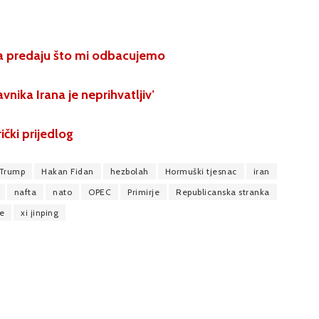
 na predaju što mi odbacujemo
nika Irana je neprihvatljiv’
čki prijedlog
 Trump
Hakan Fidan
hezbolah
Hormuški tjesnac
iran
nafta
nato
OPEC
Primirje
Republicanska stranka
e
xi jinping