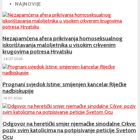
NAJNOVIJE
Nezapamćena afera prikrivanja homoseksualnog
iskorištavanja maloljetnika u visokim crkvenim
krugovima potresa Hrvatsku
24.07.2026
Prognani svjedok Istine: smijenjen kancelar Riječke
nadbiskupije
14.07.2026
Odgovor na heretički smjer njemačke sinodalne Crkve:
poziv svim katolicima na potpisivanje peticije Svetom
Ocu