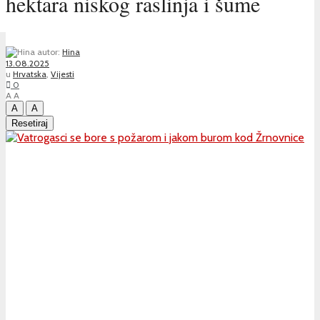
hektara niskog raslinja i šume
autor:
Hina
13.08.2025
u
Hrvatska
,
Vijesti
0
A
A
A
A
Resetiraj