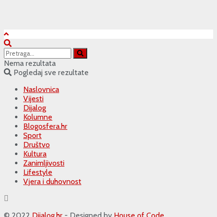
Nema rezultata
Pogledaj sve rezultate
Naslovnica
Vijesti
Dijalog
Kolumne
Blogosfera.hr
Sport
Društvo
Kultura
Zanimljivosti
Lifestyle
Vjera i duhovnost
© 2022
Dijalog.hr
- Designed by
House of Code