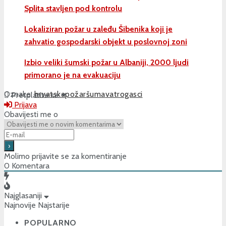
Splita stavljen pod kontrolu
Lokaliziran požar u zaleđu Šibenika koji je
zahvatio gospodarski objekt u poslovnoj zoni
Izbio veliki šumski požar u Albaniji, 2000 ljudi
primorano je na evakuaciju
Oznake:
hrvatska
požar
šuma
vatrogasci
Pretplatite se
Prijava
Obavijesti me o
Molimo prijavite se za komentiranje
0
Komentara
Najglasaniji
Najnovije
Najstarije
POPULARNO