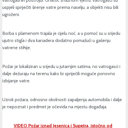
vatrogasnih postrojbi. Unatoč snažnom vjetru, vatrogasci su
uspjeli spriječiti širenje vatre prema naselju, a objekti nisu bili
ugroženi.
Borba s plamenom trajala je cijelu noć, a u pomoć su u srijedu
ujutro stigla i dva kanadera dodatno pomažući u gašenju
vatrene stihije.
Požar je lokaliziran u srijedu u jutarnjim satima, no vatrogasci i
dalje dežuraju na terenu kako bi spriječili moguće ponovno
izbijanje vatre.
Uzrok požara, odnosno okolnosti zapaljenja automobila i dalje
je nepoznat i predmet je očevida na mjestu događaja.
VIDEO Požar iznad Jesenica i Supetra, istočno od