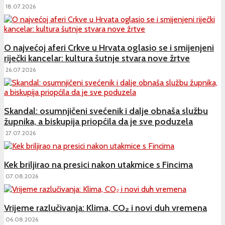
18.07.2026
O najvećoj aferi Crkve u Hrvata oglasio se i smijenjeni
riječki kancelar: kultura šutnje stvara nove žrtve
26.07.2026
Skandal: osumnjičeni svećenik i dalje obnaša službu
župnika, a biskupija priopćila da je sve poduzela
27.07.2026
Kek briljirao na presici nakon utakmice s Fincima
07.08.2026
Vrijeme razlučivanja: Klima, CO₂ i novi duh vremena
06.08.2026