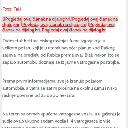
Foto: FaH
Pogledaj ovaj članak na dijalog.hr
Pogledaj ovaj članak na
dijalog.hr
Pogledaj ovaj članak na dijalog.hr
Pogledaj ovaj
članak na dijalog.hr
Pogledaj ovaj članak na dijalog.hr
Tridesetak hektara niskog raslinja i šume izgorjelo je u
velikom požaru koji je u utorak navečer planuo kod Raškog
zaljeva, na predjelu od Rebića prema uvali Blaž, nakon što se
zapalio automobil, doznaje se iz javne vatrogasne postrojbe.
Prema prvim informacijama, sve je krenulo požarom
automobila, a vatra se zatim proširila na okolnu šumu i nisko
raslinje površine od 25 do 30 hektara.
Na teren su odmah upućena vatrogasna vozila, a u gašenju je
sudjelovalo ukupno sedam vozila i 14 vatrogasaca iz više