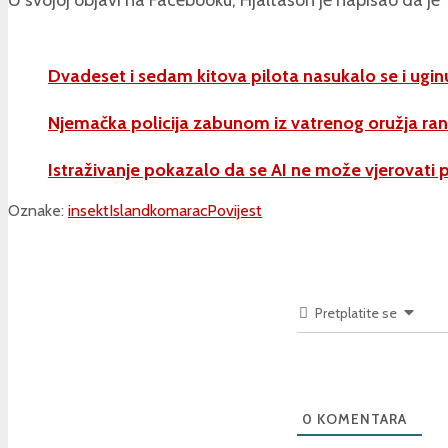
Dvadeset i sedam kitova pilota nasukalo se i ug
Njemačka policija zabunom iz vatrenog oružja ran
Istraživanje pokazalo da se AI ne može vjerovati pr
Oznake:
insekt
Island
komarac
Povijest
Pretplatite se
0
KOMENTARA