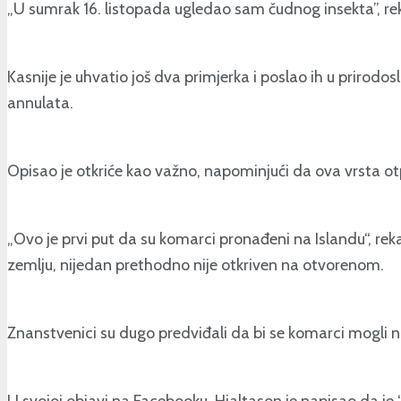
„U sumrak 16. listopada ugledao sam čudnog insekta”, re
Kasnije je uhvatio još dva primjerka i poslao ih u prirodo
annulata.
Opisao je otkriće kao važno, napominjući da ova vrsta ot
„Ovo je prvi put da su komarci pronađeni na Islandu“, reka
zemlju, nijedan prethodno nije otkriven na otvorenom.
Znanstvenici su dugo predviđali da bi se komarci mogli n
U svojoj objavi na Facebooku, Hjaltason je napisao da je 