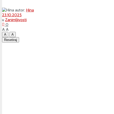
autor:
Hina
23.10.2025
u
Zanimljivosti
0
A
A
A
A
Resetiraj