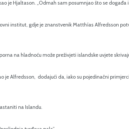
kao je Hjaltason. „Odmah sam posumnjao što se događa i b
slovni institut, gdje je znanstvenik Matthías Alfredsson pot
porna na hladnoću može preživjeti islandske uvjete skriva
o je Alfredsson, dodajući da, iako su pojedinačni primjerci 
astaniti na Islandu.
“posljednja tvrđava pala”.