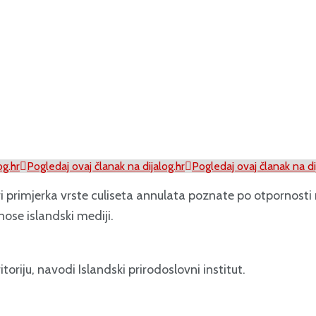
og.hr
Pogledaj ovaj članak na dijalog.hr
Pogledaj ovaj članak na di
tri primjerka vrste culiseta annulata poznate po otpornosti
nose islandski mediji.
riju, navodi Islandski prirodoslovni institut.