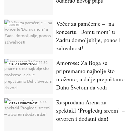
odabrao novog papu’
Večer za pamćenje – na
GLAZBA
koncertu ‘Domu mom’ u
Zadru domoljublje, ponos i
zahvalnost!
Amorose: Za Boga se
VJERA I DUHOVNOST
pripremamo najbolje što
možemo, a dalje prepuštamo
Duhu Svetom da vodi
Rasprodana Arena za
VJERA I DUHOVNOST
spektakl ‘Progledaj srcem’ –
otvoren i dodatni dan!