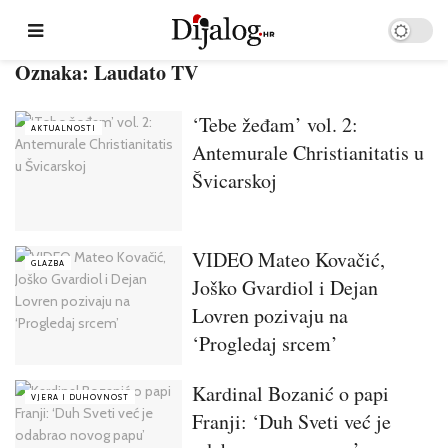
Oznaka:
Laudato TV
‘Tebe žeđam’ vol. 2:
AKTUALNOSTI
Antemurale Christianitatis u
Švicarskoj
VIDEO Mateo Kovačić,
GLAZBA
Joško Gvardiol i Dejan
Lovren pozivaju na
‘Progledaj srcem’
Kardinal Bozanić o papi
VJERA I DUHOVNOST
Franji: ‘Duh Sveti već je