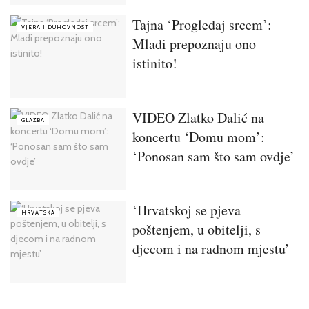
Tajna ‘Progledaj srcem’:
VJERA I DUHOVNOST
Mladi prepoznaju ono
istinito!
VIDEO Zlatko Dalić na
GLAZBA
koncertu ‘Domu mom’:
‘Ponosan sam što sam ovdje’
‘Hrvatskoj se pjeva
HRVATSKA
poštenjem, u obitelji, s
djecom i na radnom mjestu’