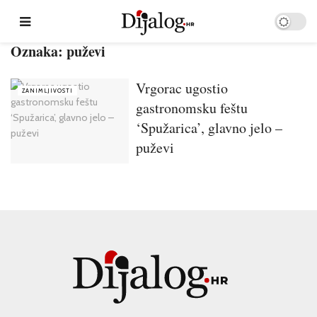
Oznaka:
puževi
Vrgorac ugostio
ZANIMLJIVOSTI
gastronomsku feštu
‘Spužarica’, glavno jelo –
puževi