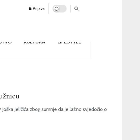
Prijava
ŠTVO
KULTURA
LIFESTYLE
tužnicu
 Joška Jeličića zbog sumnje da je lažno svjedočio o