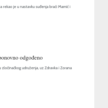
va rekao je u nastavku suđenja braći Mamić i
 ponovno odgođeno
pu zločinačkog udruženja, uz Zdravka i Zorana