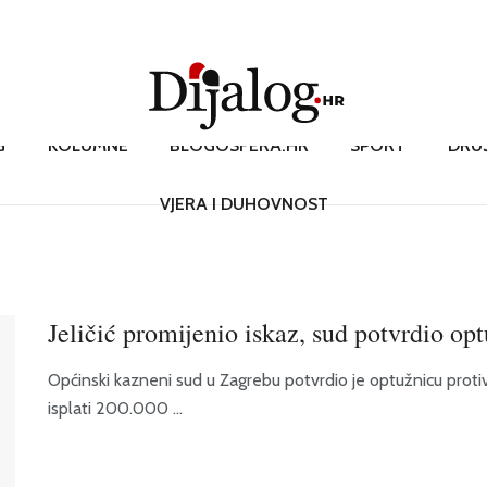
G
KOLUMNE
BLOGOSFERA.HR
SPORT
DRU
VJERA I DUHOVNOST
Jeličić promijenio iskaz, sud potvrdio op
Općinski kazneni sud u Zagrebu potvrdio je optužnicu protiv
isplati 200.000 ...