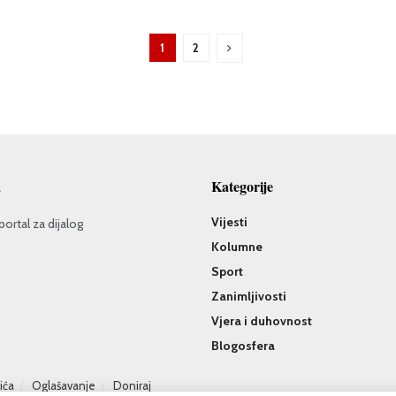
1
2
a
Kategorije
Vijesti
portal za dijalog
Kolumne
Sport
Zanimljivosti
Vjera i duhovnost
Blogosfera
čića
Oglašavanje
Doniraj