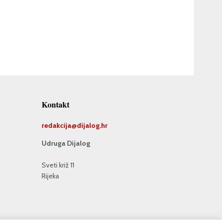
Kontakt
redakcija@
dijalog.hr
Udruga Dijalog
Sveti križ 11
Rijeka