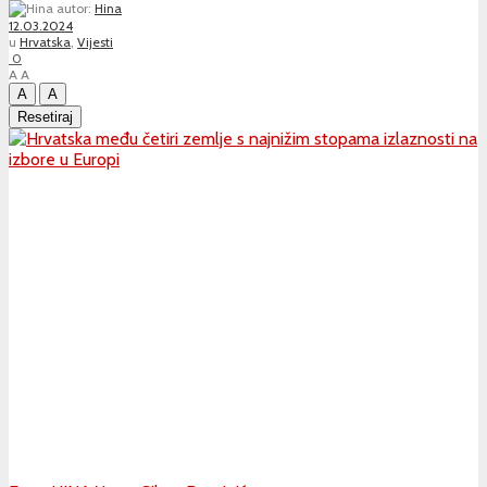
autor:
Hina
12.03.2024
u
Hrvatska
,
Vijesti
0
A
A
A
A
Resetiraj