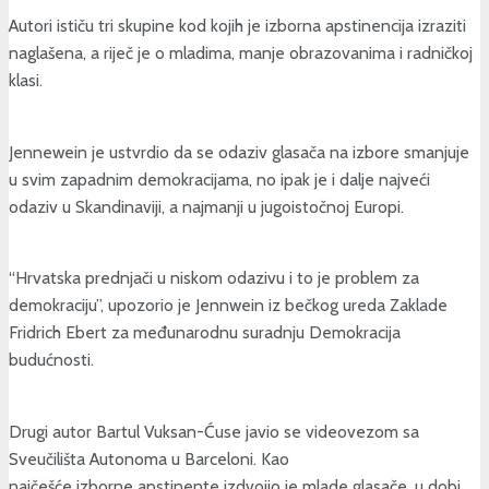
Autori ističu tri skupine kod kojih je izborna apstinencija izraziti
naglašena, a riječ je o mladima, manje obrazovanima i radničkoj
klasi.
Jennewein je ustvrdio da se odaziv glasača na izbore smanjuje
u svim zapadnim demokracijama, no ipak je i dalje najveći
odaziv u Skandinaviji, a najmanji u jugoistočnoj Europi.
“Hrvatska prednjači u niskom odazivu i to je problem za
demokraciju”, upozorio je Jennwein iz bečkog ureda Zaklade
Fridrich Ebert za međunarodnu suradnju Demokracija
budućnosti.
Drugi autor Bartul Vuksan-Ćuse javio se videovezom sa
Sveučilišta Autonoma u Barceloni. Kao
najčešće izborne apstinente izdvojio je mlade glasače, u dobi