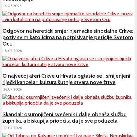
14.07.2026
Odgovor na heretički smjer njemačke sinodalne Crkve:
poziv svim katolicima na potpisivanje peticije Svetom
Ocu
18.07.2026
O najvećoj aferi Crkve u Hrvata oglasio se i smijenjeni
riječki kancelar: kultura šutnje stvara nove žrtve
26.07.2026
Skandal: osumnjičeni svećenik i dalje obnaša službu
župnika, a biskupija priopćila da je sve poduzela
27.07.2026