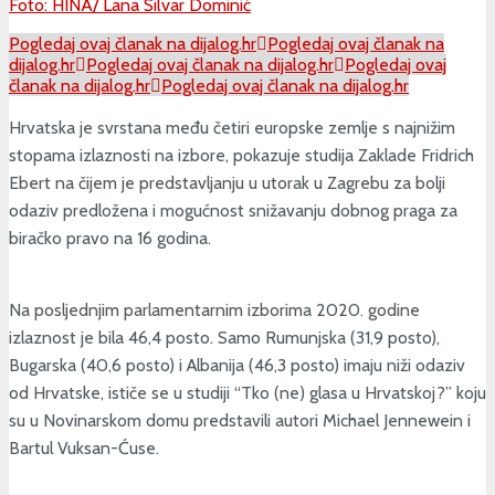
Foto: HINA/ Lana Silvar Dominić
Pogledaj ovaj članak na dijalog.hr
Pogledaj ovaj članak na
dijalog.hr
Pogledaj ovaj članak na dijalog.hr
Pogledaj ovaj
članak na dijalog.hr
Pogledaj ovaj članak na dijalog.hr
Hrvatska je svrstana među četiri europske zemlje s najnižim
stopama izlaznosti na izbore, pokazuje studija Zaklade Fridrich
Ebert na čijem je predstavljanju u utorak u Zagrebu za bolji
odaziv predložena i mogućnost snižavanju dobnog praga za
biračko pravo na 16 godina.
Na posljednjim parlamentarnim izborima 2020. godine
izlaznost je bila 46,4 posto. Samo Rumunjska (31,9 posto),
Bugarska (40,6 posto) i Albanija (46,3 posto) imaju niži odaziv
od Hrvatske, ističe se u studiji “Tko (ne) glasa u Hrvatskoj?” koju
su u Novinarskom domu predstavili autori Michael Jennewein i
Bartul Vuksan-Ćuse.