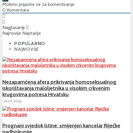
Molimo prijavite se za komentiranje
0
Komentara
Najglasaniji
Najnovije
Najstarije
POPULARNO
NAJNOVIJE
Nezapamćena afera prikrivanja homoseksualnog
iskorištavanja maloljetnika u visokim crkvenim
krugovima potresa Hrvatsku
24.07.2026
Prognani svjedok Istine: smijenjen kancelar Riječke
nadbiskupije