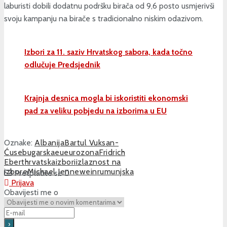
laburisti dobili dodatnu podršku birača od 9,6 posto usmjerivši
svoju kampanju na birače s tradicionalno niskim odazivom.
Izbori za 11. saziv Hrvatskog sabora, kada točno
odlučuje Predsjednik
Krajnja desnica mogla bi iskoristiti ekonomski
pad za veliku pobjedu na izborima u EU
Oznake:
Albanija
Bartul Vuksan-
Ćuse
bugarska
eu
eurozona
Fridrich
Ebert
hrvatska
izbori
izlaznost na
izbore
Michael Jennewein
rumunjska
Pretplatite se
Prijava
Obavijesti me o