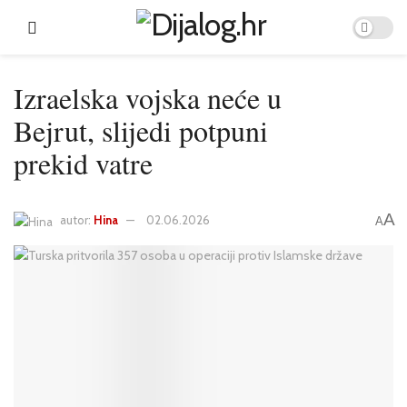
Izraelska vojska neće u
Bejrut, slijedi potpuni
prekid vatre
A
autor:
Hina
02.06.2026
A