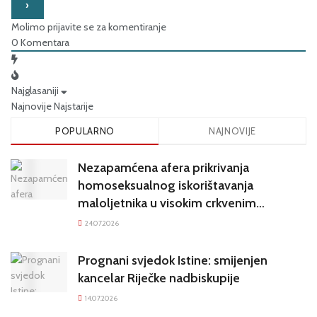
Molimo prijavite se za komentiranje
0
Komentara
Najglasaniji
Najnovije
Najstarije
POPULARNO
NAJNOVIJE
Nezapamćena afera prikrivanja
homoseksualnog iskorištavanja
maloljetnika u visokim crkvenim
krugovima potresa Hrvatsku
24.07.2026
Prognani svjedok Istine: smijenjen
kancelar Riječke nadbiskupije
14.07.2026