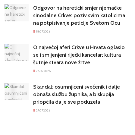
Odgovor na heretički smjer njemačke
sinodalne Crkve: poziv svim katolicima
na potpisivanje peticije Svetom Ocu
18.07.2026
O najvećoj aferi Crkve u Hrvata oglasio
se i smijenjeni riječki kancelar: kultura
šutnje stvara nove žrtve
26.07.2026
Skandal: osumnjičeni svećenik i dalje
obnaša službu župnika, a biskupija
priopćila da je sve poduzela
27.07.2026