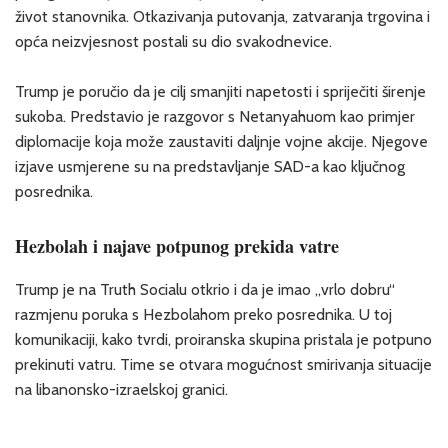
život stanovnika. Otkazivanja putovanja, zatvaranja trgovina i
opća neizvjesnost postali su dio svakodnevice.
Trump je poručio da je cilj smanjiti napetosti i spriječiti širenje
sukoba. Predstavio je razgovor s Netanyahuom kao primjer
diplomacije koja može zaustaviti daljnje vojne akcije. Njegove
izjave usmjerene su na predstavljanje SAD-a kao ključnog
posrednika.
Hezbolah i najave potpunog prekida vatre
Trump je na Truth Socialu otkrio i da je imao „vrlo dobru“
razmjenu poruka s Hezbolahom preko posrednika. U toj
komunikaciji, kako tvrdi, proiranska skupina pristala je potpuno
prekinuti vatru. Time se otvara mogućnost smirivanja situacije
na libanonsko-izraelskoj granici.