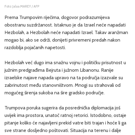
Foto: Jalaa MAREY / AFP
Prema Trumpovim riječima, dogovor podrazumijeva
obostranu suzdržanost. Istaknuo je da Izrael neće napadati
Hezbolah, a Hezbolah neće napadati Izrael. Takav aranžman
mogao bi, ako se održi, donijeti privremeni predah nakon
razdoblja pojačanih napetosti.
Hezbolah već dugo ima snažnu vojnu i političku prisutnost u
južnim predgrađima Bejruta i južnom Libanonu. Ranije
izraelske najave napada upravo na ta područja izazvale su
zabrinutost među stanovništvom. Mnogi su strahovali od
mogućeg širenja sukoba na šire gradsko područje.
Trumpova poruka sugerira da posrednička diplomacija još
uvijek ima prostora, unatoč ratnoj retorici. Istodobno, ostaje
pitanje koliko će najavljeni prekid vatre biti trajan i hoće li ga
sve strane dosljedno poštovati. Situacija na terenu i dalje