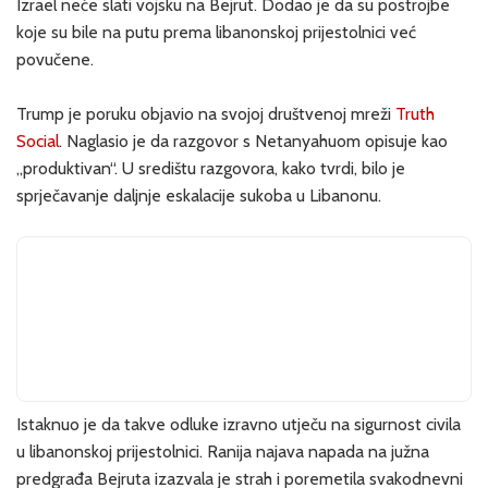
Izrael neće slati vojsku na Bejrut. Dodao je da su postrojbe
koje su bile na putu prema libanonskoj prijestolnici već
povučene.
Trump je poruku objavio na svojoj društvenoj mreži
Truth
Social
. Naglasio je da razgovor s Netanyahuom opisuje kao
„produktivan“. U središtu razgovora, kako tvrdi, bilo je
sprječavanje daljnje eskalacije sukoba u Libanonu.
Istaknuo je da takve odluke izravno utječu na sigurnost civila
u libanonskoj prijestolnici. Ranija najava napada na južna
predgrađa Bejruta izazvala je strah i poremetila svakodnevni