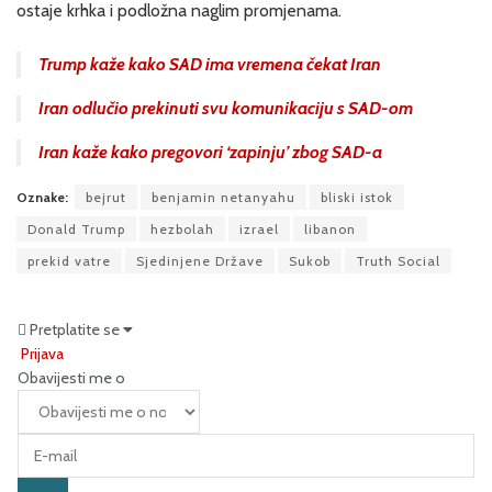
ostaje krhka i podložna naglim promjenama.
Trump kaže kako SAD ima vremena čekat Iran
Iran odlučio prekinuti svu komunikaciju s SAD-om
Iran kaže kako pregovori ‘zapinju’ zbog SAD-a
Oznake:
bejrut
benjamin netanyahu
bliski istok
Donald Trump
hezbolah
izrael
libanon
prekid vatre
Sjedinjene Države
Sukob
Truth Social
Pretplatite se
Prijava
Obavijesti me o