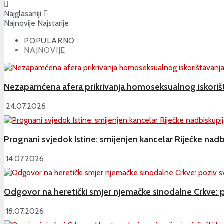
Najglasaniji
Najnovije
Najstarije
POPULARNO
NAJNOVIJE
Nezapamćena afera prikrivanja homoseksualnog iskorišt
24.07.2026
Prognani svjedok Istine: smijenjen kancelar Riječke nadb
14.07.2026
Odgovor na heretički smjer njemačke sinodalne Crkve: p
18.07.2026