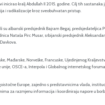
inicirao kralj Abdullah II 2015. godine. Cilj tih sastanaka
ija i radikalizacije kroz sveobuhvatan pristup.
 su albanski predsjednik Bajram Begaj, predsjedateljica P
ica Nataša Pirc Musar, srbijanski predsjednik Aleksandar 
-Davkova.
munjske, Mađarske, Norveške, Francuske, Ujedinjenog Kraljevs
e unije, OSCE-a, Interpola i Globalnog internetskog foruma
ugoistočne Europe, zajedno s predstavnicima vlada, instituc
ma za razmjenu informacija i koordiniraju napore u borbi p