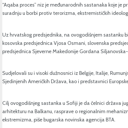
“Aqaba proces” niz je međunarodnih sastanaka koje je prvi 
suradnju u borbi protiv terorizma, ekstremističkih ideolog
Uz hrvatskog predsjednika, na ovogodišnjem sastanku bili
kosovska predsjednica Vjosa Osmani, slovenska predsjedn
predsjednica Sjeverne Makedonije Gordana Siljanovska
Sudjelovali su i visoki dužnosnici iz Belgije, Italije, Ru
Sjedinjenih Američkih Država, kao i predstavnici Europsk
Cilj ovogodišnjeg sastanka u Sofiji je da čelnici država j
arhitekturu na Balkanu, rasprave o regionalnim mehanizmi
ekstremizma, piše bugarska novinska agencija BTA.