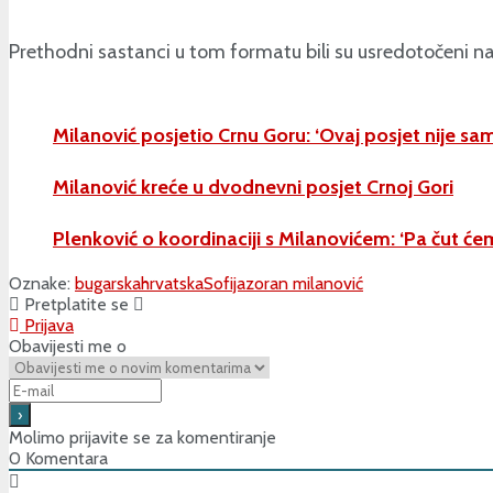
Prethodni sastanci u tom formatu bili su usredotočeni na 
Milanović posjetio Crnu Goru: ‘Ovaj posjet nije s
Milanović kreće u dvodnevni posjet Crnoj Gori
Plenković o koordinaciji s Milanovićem: ‘Pa čut 
Oznake:
bugarska
hrvatska
Sofija
zoran milanović
Pretplatite se
Prijava
Obavijesti me o
Molimo prijavite se za komentiranje
0
Komentara