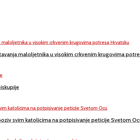
avanja maloljetnika u visokim crkvenim krugovima potre
iskupije
oziv svim katolicima na potpisivanje peticije Svetom Oc