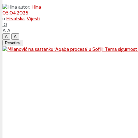
autor:
Hina
05.04.2025
u
Hrvatska
,
Vijesti
0
A
A
A
A
Resetiraj