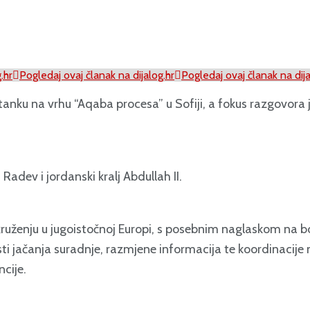
.hr
Pogledaj ovaj članak na dijalog.hr
Pogledaj ovaj članak na dija
anku na vrhu “Aqaba procesa” u Sofiji, a fokus razgovora je
adev i jordanski kralj Abdullah II.
uženju u jugoistočnoj Europi, s posebnim naglaskom na bor
i jačanja suradnje, razmjene informacija te koordinacije n
cije.