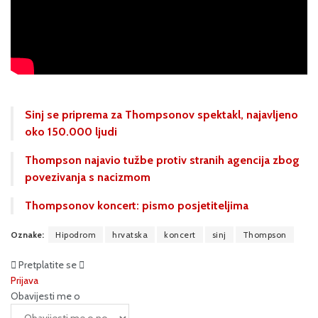
Sinj se priprema za Thompsonov spektakl, najavljeno
oko 150.000 ljudi
Thompson najavio tužbe protiv stranih agencija zbog
povezivanja s nacizmom
Thompsonov koncert: pismo posjetiteljima
Oznake:
Hipodrom
hrvatska
koncert
sinj
Thompson
Pretplatite se
Prijava
Obavijesti me o