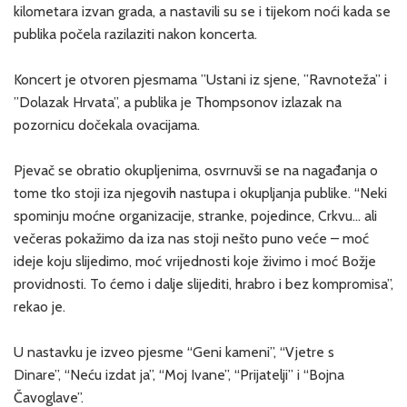
kilometara izvan grada, a nastavili su se i tijekom noći kada se
publika počela razilaziti nakon koncerta.
Koncert je otvoren pjesmama ”Ustani iz sjene, ”Ravnoteža” i
”Dolazak Hrvata”, a publika je Thompsonov izlazak na
pozornicu dočekala ovacijama.
Pjevač se obratio okupljenima, osvrnuvši se na nagađanja o
tome tko stoji iza njegovih nastupa i okupljanja publike. “Neki
spominju moćne organizacije, stranke, pojedince, Crkvu… ali
večeras pokažimo da iza nas stoji nešto puno veće – moć
ideje koju slijedimo, moć vrijednosti koje živimo i moć Božje
providnosti. To ćemo i dalje slijediti, hrabro i bez kompromisa”,
rekao je.
U nastavku je izveo pjesme “Geni kameni”, “Vjetre s
Dinare”, “Neću izdat ja”, “Moj Ivane”, “Prijatelji” i “Bojna
Čavoglave”.