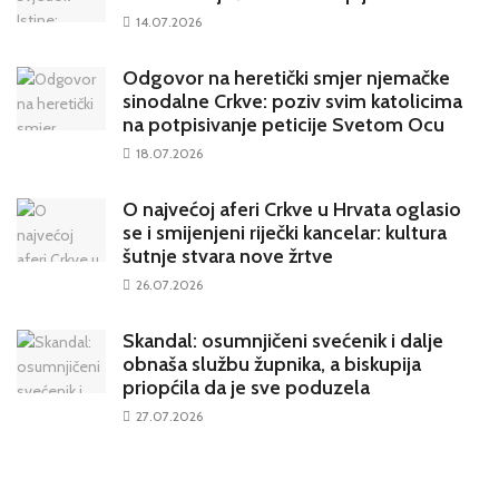
14.07.2026
Odgovor na heretički smjer njemačke
sinodalne Crkve: poziv svim katolicima
na potpisivanje peticije Svetom Ocu
18.07.2026
O najvećoj aferi Crkve u Hrvata oglasio
se i smijenjeni riječki kancelar: kultura
šutnje stvara nove žrtve
26.07.2026
Skandal: osumnjičeni svećenik i dalje
obnaša službu župnika, a biskupija
priopćila da je sve poduzela
27.07.2026