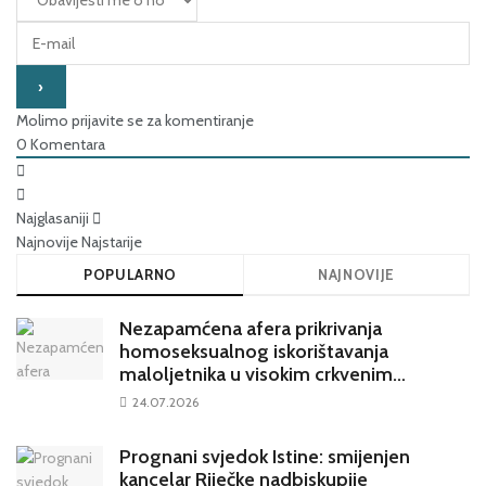
Molimo prijavite se za komentiranje
0
Komentara
Najglasaniji
Najnovije
Najstarije
POPULARNO
NAJNOVIJE
Nezapamćena afera prikrivanja
homoseksualnog iskorištavanja
maloljetnika u visokim crkvenim
krugovima potresa Hrvatsku
24.07.2026
Prognani svjedok Istine: smijenjen
kancelar Riječke nadbiskupije