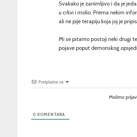
Svakako je zanimljivo i da je jed
u crkvi i molio. Prema nekim inf
ali ne pije terapiju koja joj je prip
Mi se pitamo postoji neki drugi
pojave poput demonskog opsje
Pretplatite se
Molimo prijav
0
KOMENTARA