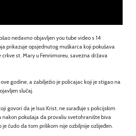
ošao nedavno objavljen you tube video s 14
 prikazuje opsjednutog muškarca koji pokušava
ke crkve st. Mary u Fennimoreu, savezna država
 ove godine, a zabilježio je policajac koji je stigao na
ojavljen slučaj.
i govori da je Isus Krist, ne surađuje s policijskim
a nakon pokušaja da provaliu svetohranište biva
je čudo da tom prilikom nije ozbiljnije ozlijeđen.