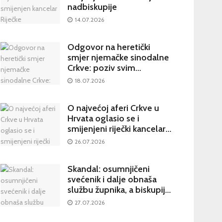
nadbiskupije
14.07.2026
Odgovor na heretički
smjer njemačke sinodalne
Crkve: poziv svim
katolicima na potpisivanje
18.07.2026
peticije Svetom Ocu
O najvećoj aferi Crkve u
Hrvata oglasio se i
smijenjeni riječki kancelar:
kultura šutnje stvara nove
26.07.2026
žrtve
Skandal: osumnjičeni
svećenik i dalje obnaša
službu župnika, a biskupija
priopćila da je sve
27.07.2026
poduzela