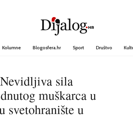
Kolumne
Blogosfera.hr
Sport
Društvo
Kult
Nevidljiva sila
jednutog muškarca u
u svetohranište u