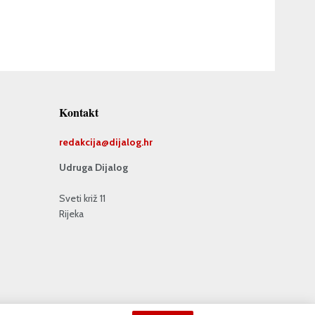
Kontakt
redakcija@
dijalog.hr
Udruga Dijalog
Sveti križ 11
Rijeka