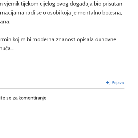
an vjernik tijekom cijelog ovog događaja bio prisutan
ormacijama radi se o osobi koja je mentalno bolesna,
isana.
 termin kojim bi moderna znanost opisala duhovne
dnuća…
Prijava
ite se za komentiranje