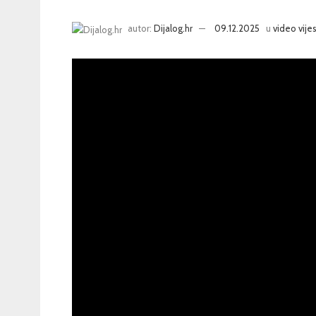
autor:
Dijalog.hr
09.12.2025
u
video vijes