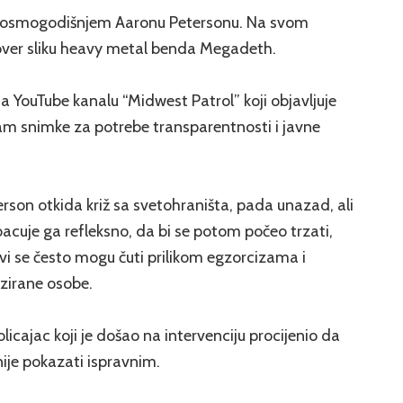
et osmogodišnjem Aaronu Petersonu. Na svom
over sliku heavy metal benda Megadeth.
na YouTube kanalu “Midwest Patrol” koji objavljuje
cam snimke za potrebe transparentnosti i javne
erson otkida križ sa svetohraništa, pada unazad, ali
dbacuje ga refleksno, da bi se potom počeo trzati,
akvi se često mogu čuti prilikom egzorcizama i
zirane osobe.
olicajac koji je došao na intervenciju procijenio da
ije pokazati ispravnim.