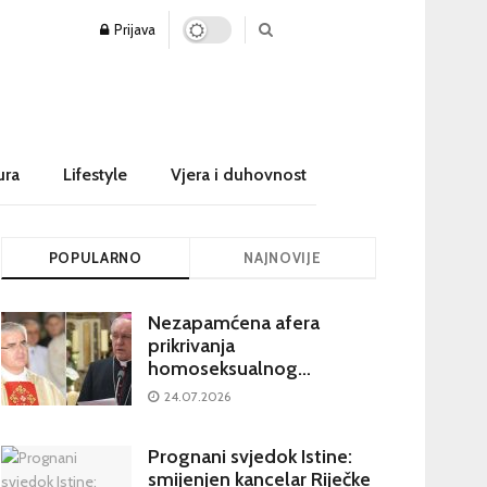
Prijava
ura
Lifestyle
Vjera i duhovnost
POPULARNO
NAJNOVIJE
Nezapamćena afera
prikrivanja
homoseksualnog
iskorištavanja maloljetnika
24.07.2026
u visokim crkvenim
krugovima potresa
Prognani svjedok Istine:
Hrvatsku
smijenjen kancelar Riječke