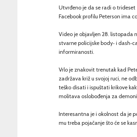
Utvrđeno je da se radi o trides
Facebook profilu Peterson ima c
Video je objavljen 28. listopada 
stvarne policijske body‐ i dash‐
informiranosti.
Vrlo je znakovit trenutak kad Pet
zadržava križ u svojoj ruci, ne o
teško disati i ispuštati krikove k
molitava oslobođenja za demoni
Interesantna je i okolnost da je p
mu treba pojačanje što će se kasn