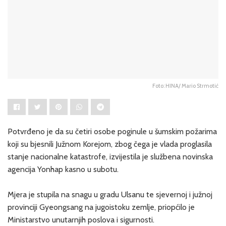
Foto: HINA/ Mario Strmotić
Potvrđeno je da su četiri osobe poginule u šumskim požarima
koji su bjesnili Južnom Korejom, zbog čega je vlada proglasila
stanje nacionalne katastrofe, izvijestila je službena novinska
agencija Yonhap kasno u subotu.
Mjera je stupila na snagu u gradu Ulsanu te sjevernoj i južnoj
provinciji Gyeongsang na jugoistoku zemlje, priopćilo je
Ministarstvo unutarnjih poslova i sigurnosti.