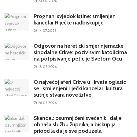
24.07.2026
Prognani svjedok Istine: smijenjen
kancelar Riječke nadbiskupije
14.07.2026
Odgovor na heretički smjer njemačke
sinodalne Crkve: poziv svim katolicima
na potpisivanje peticije Svetom Ocu
18.07.2026
O najvećoj aferi Crkve u Hrvata oglasio
se i smijenjeni riječki kancelar: kultura
šutnje stvara nove žrtve
26.07.2026
Skandal: osumnjičeni svećenik i dalje
obnaša službu župnika, a biskupija
priopćila da je sve poduzela