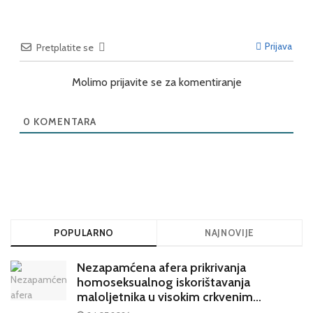
Prijava
Pretplatite se
Molimo prijavite se za komentiranje
0
KOMENTARA
POPULARNO
NAJNOVIJE
Nezapamćena afera prikrivanja
homoseksualnog iskorištavanja
maloljetnika u visokim crkvenim
krugovima potresa Hrvatsku