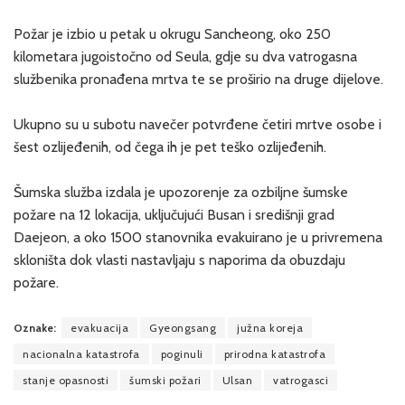
Požar je izbio u petak u okrugu Sancheong, oko 250
kilometara jugoistočno od Seula, gdje su dva vatrogasna
službenika pronađena mrtva te se proširio na druge dijelove.
Ukupno su u subotu navečer potvrđene četiri mrtve osobe i
šest ozlijeđenih, od čega ih je pet teško ozlijeđenih.
Šumska služba izdala je upozorenje za ozbiljne šumske
požare na 12 lokacija, uključujući Busan i središnji grad
Daejeon, a oko 1500 stanovnika evakuirano je u privremena
skloništa dok vlasti nastavljaju s naporima da obuzdaju
požare.
Oznake:
evakuacija
Gyeongsang
južna koreja
nacionalna katastrofa
poginuli
prirodna katastrofa
stanje opasnosti
šumski požari
Ulsan
vatrogasci