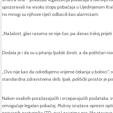
upozoravali na visoku stopu pobačaja u Ujedinjenom Kra
no mnogi su njihove riječi odbacili kao alarmizam.
„Nažalost, glas razuma se nije čuo, pa danas Irskoj prijeti i
Dodala je i da su u pitanju ljudski životi, a da političari ni
„Ovo nije kao da određujemo vrijeme čekanja u bolnici“, re
standardna zdravstvena skrb. Ipak, politički prostor je pot
Nakon ovakvih poražavajućih i srceparajućih podataka, s
omogućuje legalan pobačaj. Mulroy izražava oprezni opti
neovisnih zastupnika (TD-ova) zauzima pro-life stavove. 