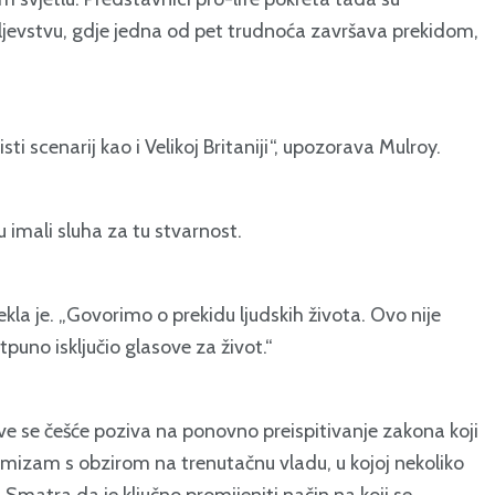
ljevstvu, gdje jedna od pet trudnoća završava prekidom,
sti scenarij kao i Velikoj Britaniji“, upozorava Mulroy.
su imali sluha za tu stvarnost.
kla je. „Govorimo o prekidu ljudskih života. Ovo nije
puno isključio glasove za život.“
ve se češće poziva na ponovno preispitivanje zakona koji
mizam s obzirom na trenutačnu vladu, u kojoj nekoliko
Smatra da je ključno promijeniti način na koji se