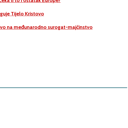
čeka li to i ostatak Europe?
guje Tijelo Kristovo
pravo na međunarodno surogat-majčinstvo