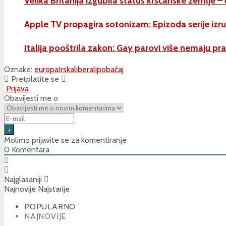
Velika Britanija izgubila status kršćanske zemlje – 
Apple TV propagira sotonizam: Epizoda serije izru
Italija pooštrila zakon: Gay parovi više nemaju 
Oznake:
europa
Irska
liberali
pobačaj
Pretplatite se
Prijava
Obavijesti me o
Molimo prijavite se za komentiranje
0
Komentara
Najglasaniji
Najnovije
Najstarije
POPULARNO
NAJNOVIJE