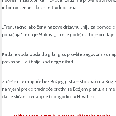
informira žene u kriznim trudnoćama.
„Trenutačno, ako žena nazove državnu liniju za pomoć, do
pobačaja“, rekla je Mulroy. „To nije podrška. To je prodajn
Kada je voda došla do grla, glas pro-life zagovornika n
prekasno – ali bolje ikad nego nikad.
Začeće nije moguće bez Božjeg prsta – što znači da Bog za
namjerni prekid trudnoće protivi se Božjem planu, a tim
da se sličan scenarij ne bi dogodio i u Hrvatskoj.