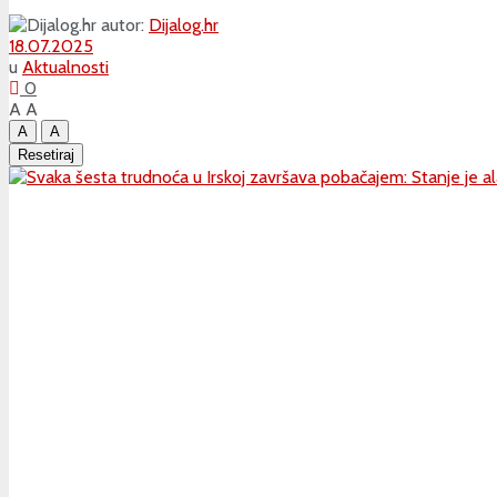
autor:
Dijalog.hr
18.07.2025
u
Aktualnosti
0
A
A
A
A
Resetiraj