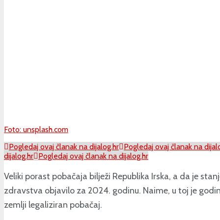
Foto: unsplash.com
Pogledaj ovaj članak na dijalog.hr
Pogledaj ovaj članak na dijal
dijalog.hr
Pogledaj ovaj članak na dijalog.hr
Veliki porast pobačaja bilježi Republika Irska, a da je st
zdravstva objavilo za 2024. godinu. Naime, u toj je godin
zemlji legaliziran pobačaj.