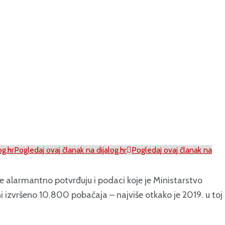
og.hr
Pogledaj ovaj članak na dijalog.hr
Pogledaj ovaj članak na
anje alarmantno potvrđuju i podaci koje je Ministarstvo
i izvršeno 10.800 pobačaja – najviše otkako je 2019. u toj