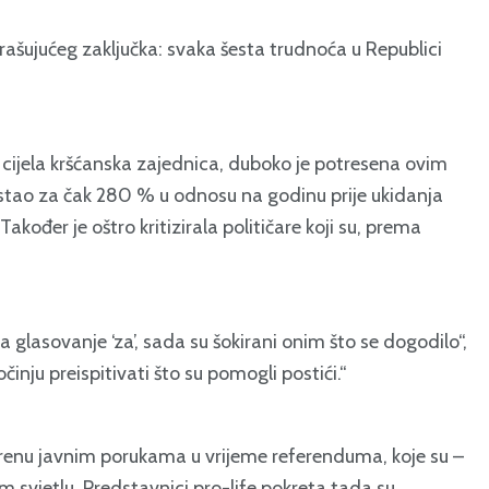
strašujućeg zaključka: svaka šesta trudnoća u Republici
 i cijela kršćanska zajednica, duboko je potresena ovim
astao za čak 280 % u odnosu na godinu prije ukidanja
đer je oštro kritizirala političare koji su, prema
a glasovanje ‘za’, sada su šokirani onim što se dogodilo“,
činju preispitivati što su pomogli postići.“
vorenu javnim porukama u vrijeme referenduma, koje su –
m svjetlu. Predstavnici pro-life pokreta tada su