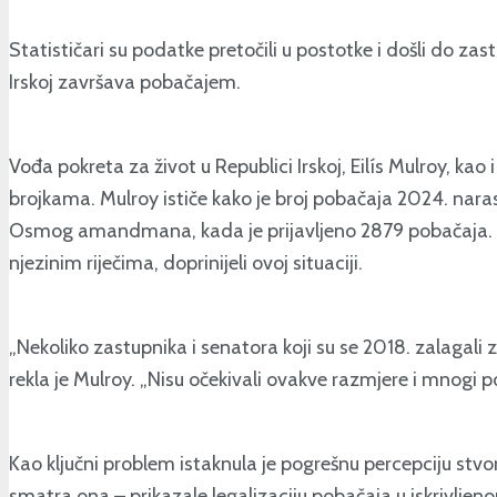
Statističari su podatke pretočili u postotke i došli do za
Irskoj završava pobačajem.
Vođa pokreta za život u Republici Irskoj, Eilís Mulroy, kao
brojkama. Mulroy ističe kako je broj pobačaja 2024. nar
Osmog amandmana, kada je prijavljeno 2879 pobačaja. Tako
njezinim riječima, doprinijeli ovoj situaciji.
„Nekoliko zastupnika i senatora koji su se 2018. zalagali z
rekla je Mulroy. „Nisu očekivali ovakve razmjere i mnogi po
Kao ključni problem istaknula je pogrešnu percepciju st
smatra ona – prikazale legalizaciju pobačaja u iskrivljeno