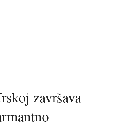
Irskoj završava
larmantno