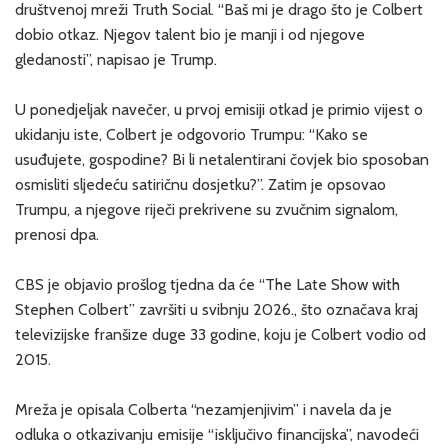
društvenoj mreži Truth Social. “Baš mi je drago što je Colbert
dobio otkaz. Njegov talent bio je manji i od njegove
gledanosti”, napisao je Trump.
U ponedjeljak navečer, u prvoj emisiji otkad je primio vijest o
ukidanju iste, Colbert je odgovorio Trumpu: “Kako se
usuđujete, gospodine? Bi li netalentirani čovjek bio sposoban
osmisliti sljedeću satiričnu dosjetku?”. Zatim je opsovao
Trumpu, a njegove riječi prekrivene su zvučnim signalom,
prenosi dpa.
CBS je objavio prošlog tjedna da će “The Late Show with
Stephen Colbert” završiti u svibnju 2026., što označava kraj
televizijske franšize duge 33 godine, koju je Colbert vodio od
2015.
Mreža je opisala Colberta “nezamjenjivim” i navela da je
odluka o otkazivanju emisije “isključivo financijska”, navodeći