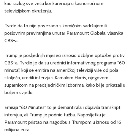
kao razlog sve veću konkurenciju u kasnonoćnom
televizijskom okruženju.
Tvrde da to nije povezano s komičnim sadržajem ili
poslovnim previranjima unutar Paramount Globala, vlasnika
CBS-a.
Trump je posljednjih mjeseci iznosio ozbiljne optužbe protiv
CBS-a. Tvrdio je da su urednici informativnog programa “60
minuta”, koji se emitira na američkoj televiziji više od pola
stoljeća, uredili intervju s Kamalom Harris, njegovom
suparnicom na predsjedničkim izborima, kako bi je prikazali u
boljem svjetlu.
Emisija “60 Minutes” to je demantirala i objavila transkript
intervjua, ali Trump je podnio tužbu. Naposljetku je
Paramount pristao na nagodbu s Trumpom u iznosu od 16
milijuna eura.