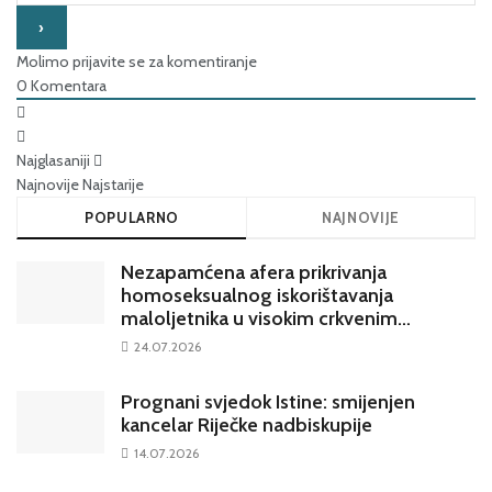
Molimo prijavite se za komentiranje
0
Komentara
Najglasaniji
Najnovije
Najstarije
POPULARNO
NAJNOVIJE
Nezapamćena afera prikrivanja
homoseksualnog iskorištavanja
maloljetnika u visokim crkvenim
krugovima potresa Hrvatsku
24.07.2026
Prognani svjedok Istine: smijenjen
kancelar Riječke nadbiskupije
14.07.2026