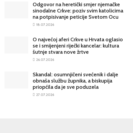
Odgovor na heretički smjer njemačke
sinodalne Crkve: poziv svim katolicima
na potpisivanje peticije Svetom Ocu
18.07.2026
O najvećoj aferi Crkve u Hrvata oglasio
se i smijenjeni riječki kancelar: kultura
šutnje stvara nove žrtve
26.07.2026
Skandal: osumnjičeni svećenik i dalje
obnaša službu župnika, a biskupija
priopćila da je sve poduzela
27.07.2026