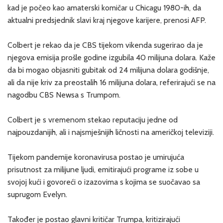
kad je počeo kao amaterski komičar u Chicagu 1980-ih, da
aktualni predsjednik slavi kraj njegove karijere, prenosi AFP.
Colbert je rekao da je CBS tijekom vikenda sugerirao da je
njegova emisija prošle godine izgubila 40 milijuna dolara. Kaže
da bi mogao objasniti gubitak od 24 milijuna dolara godišnje,
ali da nije kriv za preostalih 16 milijuna dolara, referirajući se na
nagodbu CBS Newsa s Trumpom.
Colbert je s vremenom stekao reputaciju jedne od
najpouzdanijih, ali i najsmješnijih ličnosti na američkoj televiziji.
Tijekom pandemije koronavirusa postao je umirujuća
prisutnost za milijune ljudi, emitirajući programe iz sobe u
svojoj kući i govoreći o izazovima s kojima se suočavao sa
suprugom Evelyn.
Također je postao glavni kritičar Trumpa, kritizirajući