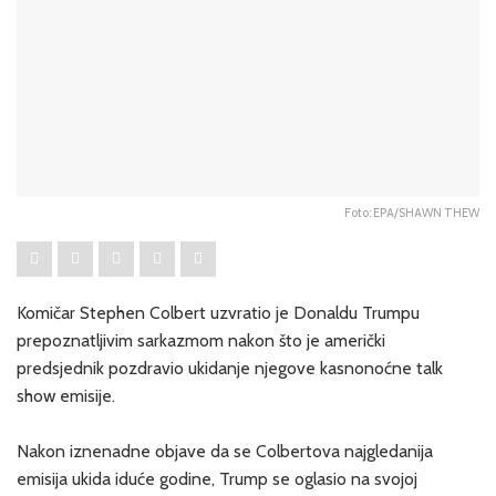
Foto: EPA/SHAWN THEW
Komičar Stephen Colbert uzvratio je Donaldu Trumpu
prepoznatljivim sarkazmom nakon što je američki
predsjednik pozdravio ukidanje njegove kasnonoćne talk
show emisije.
Nakon iznenadne objave da se Colbertova najgledanija
emisija ukida iduće godine, Trump se oglasio na svojoj