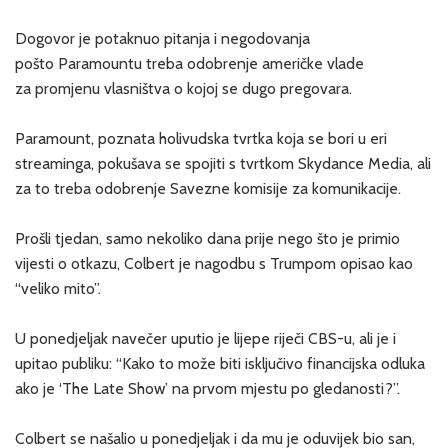
Dogovor je potaknuo pitanja i negodovanja
pošto Paramountu treba odobrenje američke vlade
za promjenu vlasništva o kojoj se dugo pregovara.
Paramount, poznata holivudska tvrtka koja se bori u eri
streaminga, pokušava se spojiti s tvrtkom Skydance Media, ali
za to treba odobrenje Savezne komisije za komunikacije.
Prošli tjedan, samo nekoliko dana prije nego što je primio
vijesti o otkazu, Colbert je nagodbu s Trumpom opisao kao
“veliko mito”.
U ponedjeljak navečer uputio je lijepe riječi CBS-u, ali je i
upitao publiku: “Kako to može biti isključivo financijska odluka
ako je ‘The Late Show’ na prvom mjestu po gledanosti?”.
Colbert se našalio u ponedjeljak i da mu je oduvijek bio san,