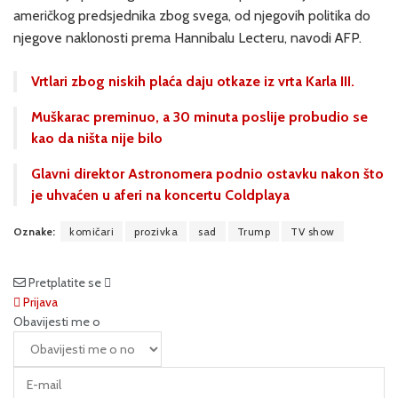
američkog predsjednika zbog svega, od njegovih politika do
njegove naklonosti prema Hannibalu Lecteru, navodi AFP.
Vrtlari zbog niskih plaća daju otkaze iz vrta Karla III.
Muškarac preminuo, a 30 minuta poslije probudio se
kao da ništa nije bilo
Glavni direktor Astronomera podnio ostavku nakon što
je uhvaćen u aferi na koncertu Coldplaya
Oznake:
komičari
prozivka
sad
Trump
TV show
Pretplatite se
Prijava
Obavijesti me o