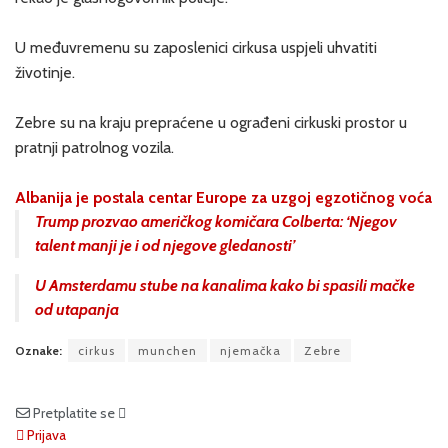
U međuvremenu su zaposlenici cirkusa uspjeli uhvatiti
životinje.
Zebre su na kraju prepraćene u ograđeni cirkuski prostor u
pratnji patrolnog vozila.
Albanija je postala centar Europe za uzgoj egzotičnog voća
Trump prozvao američkog komičara Colberta: ‘Njegov
talent manji je i od njegove gledanosti’
U Amsterdamu stube na kanalima kako bi spasili mačke
od utapanja
Oznake:
cirkus
munchen
njemačka
Zebre
Pretplatite se
Prijava