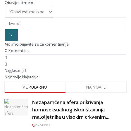
Obavijesti me o
Molimo prijavite se za komentiranje
0
Komentara
Najglasaniji
Najnovije
Najstarije
POPULARNO
NAJNOVIJE
Nezapamćena afera prikrivanja
homoseksualnog iskorištavanja
maloljetnika u visokim crkvenim
krugovima potresa Hrvatsku
24.07.2026