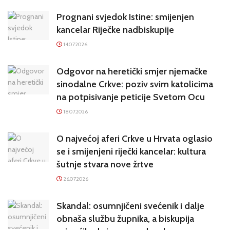
Prognani svjedok Istine: smijenjen
kancelar Riječke nadbiskupije
14.07.2026
Odgovor na heretički smjer njemačke
sinodalne Crkve: poziv svim katolicima
na potpisivanje peticije Svetom Ocu
18.07.2026
O najvećoj aferi Crkve u Hrvata oglasio
se i smijenjeni riječki kancelar: kultura
šutnje stvara nove žrtve
26.07.2026
Skandal: osumnjičeni svećenik i dalje
obnaša službu župnika, a biskupija