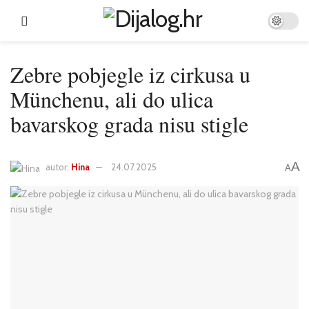
Zebre pobjegle iz cirkusa u
Münchenu, ali do ulica
bavarskog grada nisu stigle
A
autor:
Hina
24.07.2025
A