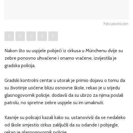
Foto: pexels.com
Nakon što su uspjele pobjeći iz cirkusa u Münchenu dvije su
zebre ponovno uhvaćene i onamo vraćene, izvijestila je
gradska policija.
Gradski kontrolni centar u utorak je primio dojavu o tomu da
su životinje uočene blizu osnovne škole, rekao je u srijedu
glasnogovornik policije, dodavši da su ubrzo za njima poslali
patrolu, no spretne zebre uspjele su im umaknuti.
Kasnije su policajci kazali kako su, ustanovivši da se nedaleko
od škole smjestio cirkus zaključili da su odande i pobjegle,
rekao je glasnogovornik policije.