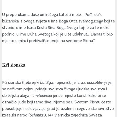
U preporukama duše umirućega katolici mole: „Pođi, dušo
kršćanska, s ovoga svijeta u ime Boga Otca svemogućega koji te
stvorio, u ime Isusa Krista Sina Boga živoga koji je za te muku
podnio, u ime Duha Svetoga koji je u te udahnut… Danas ti bilo
mjesto u miru i prebivalište tvoje na svetome Sionu.“
Kći sionska
Kći sionska (hebrejski
bat Sîjôn
) pjesnički je izraz,
poosobljenje
jer
se neživom pojmu pridaju svojstva živoga (ljudska svojstva i
obiteljska uloga) i
metonimija
jer se mjesto koristi kako bi se
označilo ljude koji tamo žive. Njome se u Svetom Pismu često
poosobljuje i oslovljavaju: grad Jeruzalem, njegovo stanovništvo,
izraelski narod (
Sefanija
3, 14), vjernička zajednica Saveza,