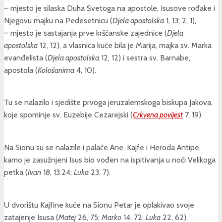
– mjesto je silaska Duha Svetoga na apostole, Isusove rođake i
Njegovu majku na Pedesetnicu (
Djela apostolska
1, 13; 2, 1),
– mjesto je sastajanja prve kršćanske zajednice (
Djela
apostolska
12, 12), a vlasnica kuće bila je Marija, majka sv. Marka
evanđelista (
Djela apostolska
12, 12) i sestra sv. Barnabe,
apostola (
Kološanima
4, 10).
Tu se nalazilo i sjedište prvoga jeruzalemskoga biskupa Jakova,
koje spominje sv. Euzebije Cezarejski (
Crkvena povijest
7, 19).
Na Sionu su se nalazile i palače Ane, Kajfe i Heroda Antipe,
kamo je zasužnjeni Isus bio vođen na ispitivanja u noći Velikoga
petka (
Ivan
18, 13.24;
Luka
23, 7).
U dvorištu Kajfine kuće na Sionu Petar je oplakivao svoje
zatajenje Isusa (
Matej
26, 75;
Marko
14, 72;
Luka
22, 62).