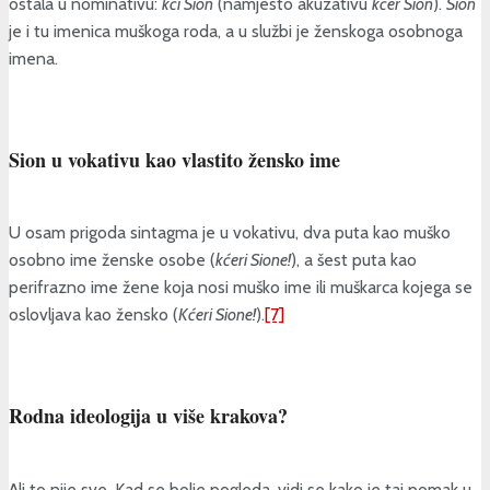
ostala u nominativu:
kći Sion
(namjesto akuzativu
kćer Sion
).
Sion
je i tu imenica muškoga roda, a u službi je ženskoga osobnoga
imena.
Sion u vokativu kao vlastito žensko ime
U osam prigoda sintagma je u vokativu, dva puta kao muško
osobno ime ženske osobe (
kćeri Sione!
), a šest puta kao
perifrazno ime žene koja nosi muško ime ili muškarca kojega se
oslovljava kao žensko (
Kćeri Sione!
).
[7]
Rodna ideologija u više krakova?
Ali to nije sve. Kad se bolje pogleda, vidi se kako je taj pomak u