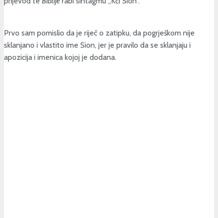
prijevod te
Biblije
rabi sintagmu „Kći Sion“.
Prvo sam pomislio da je riječ o zatipku, da pogrješkom nije
sklanjano i vlastito ime Sion, jer je pravilo da se sklanjaju i
apozicija i imenica kojoj je dodana.