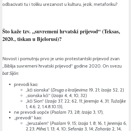
odbacivati tu i toliku urezanost u kulturu, jezik, metaforiku?
Što kaže tzv. „suvremeni hrvatski prijevod“ (Teksas,
2020., tiskan u Bjelorusi)?
Novost i pomutnju prvo je unio protestantski prijevod zvan
„Biblija suvremeni hrvatski prijevod“ godine 2020. On svezu
bat Sîjôn
:
prevodi kao:
„kći sionska“ (
Druga o kraljevima
19, 21;
Izaija
52, 2)
„sionska kći“ (
Izaija
4, 4; 10, 32)
„kći Sion“ (
Izaija
37, 22; 62, 11;
Jeremija
4, 31;
Tužaljke
1, 4.6; 2, 1.4.8.10.13),
ne prevodi uopće (
Psalam
73, 28;
Izaija
3, 17),
„prevodi“ kao:
„Jeruzalem“ (
Psalam
9, 15;
Izaija
1, 8; 16, 1;
Jeremija
6,
2.23;
Mihej
1, 13; 4, 10;
Sefanija
3, 14;
Zaharija
2, 14,