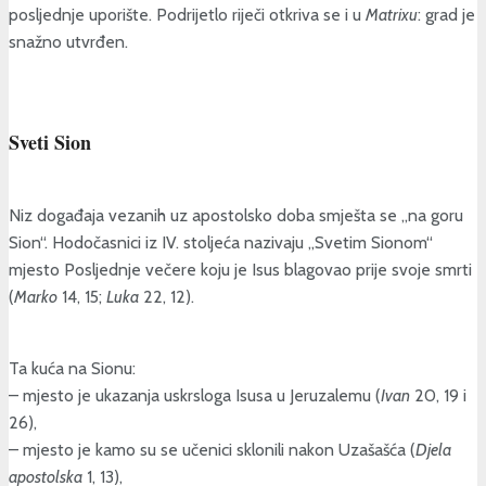
posljednje uporište. Podrijetlo riječi otkriva se i u
Matrixu
: grad je
snažno utvrđen.
Sveti Sion
Niz događaja vezanih uz apostolsko doba smješta se „na goru
Sion“. Hodočasnici iz IV. stoljeća nazivaju „Svetim Sionom“
mjesto Posljednje večere koju je Isus blagovao prije svoje smrti
(
Marko
14, 15;
Luka
22, 12).
Ta kuća na Sionu:
– mjesto je ukazanja uskrsloga Isusa u Jeruzalemu (
Ivan
20, 19 i
26),
– mjesto je kamo su se učenici sklonili nakon Uzašašća (
Djela
apostolska
1, 13),