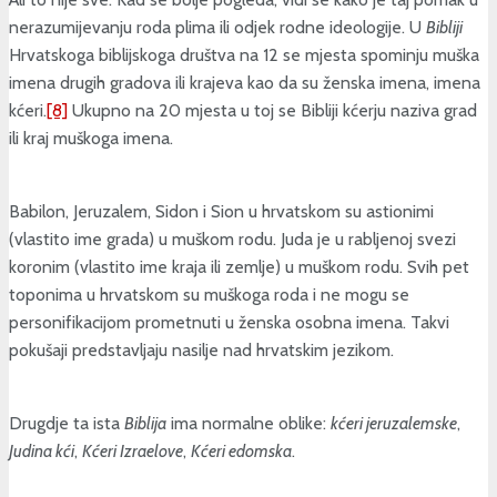
nerazumijevanju roda plima ili odjek rodne ideologije. U
Bibliji
Hrvatskoga biblijskoga društva na 12 se mjesta spominju muška
imena drugih gradova ili krajeva kao da su ženska imena, imena
kćeri.
[8]
Ukupno na 20 mjesta u toj se Bibliji kćerju naziva grad
ili kraj muškoga imena.
Babilon, Jeruzalem, Sidon i Sion u hrvatskom su astionimi
(vlastito ime grada) u muškom rodu. Juda je u rabljenoj svezi
koronim (vlastito ime kraja ili zemlje) u muškom rodu. Svih pet
toponima u hrvatskom su muškoga roda i ne mogu se
personifikacijom prometnuti u ženska osobna imena. Takvi
pokušaji predstavljaju nasilje nad hrvatskim jezikom.
Drugdje ta ista
Biblija
ima normalne oblike:
kćeri jeruzalemske
,
Judina kći
,
Kćeri Izraelove
,
Kćeri edomska
.