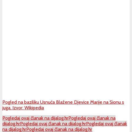
Pogled na baziliku Usnuća Blažene Djevice Marije na Sionu s
juga. Izvor: Wikipedia
Pogledaj ovaj članak na dijalog.hr
Pogledaj ovaj članak na
dijalog.hr
Pogledaj ovaj članak na dijalog.hr
Pogledaj ovaj članak
na dijalog.hr
Pogledaj ovaj članak na dijalog.hr