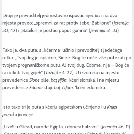
Drugi je prevoditelj jednostavno ispustio riječ
kći
i na dva
mjesta preveo: „spremni za rat protiv tebe, Babilone“ (
Jeremija
50, 42) i „Babilon je postao poput gumna“ (
Jeremija
51, 33).
Tako je, dva puta, s „kćerima“ učinio i prevoditelj sljedećega
retka: „Tvoj dug je isplaćen, Sione. Bog te neće više potezati po
tvojem prognaničkome putu. Ali tvoj dug, Edome, nije – Bog će
razotkriti tvoj grijeh“ (
Tužaljke
4, 22). U izvorniku na mjestu
prevedenice
Sione
piše:
baṯ ṣîjōn
: ‘kćeri sionska’, i na mjestu
prevedenice
Edome
stoji:
baṯ ’ĕḏōm
: ‘kćeri edomska’.
Isto tako tri je puta s kćerju egipatskom učinjeno i u
Knjizi
proroka Jeremije
:
„Uziđi u Gilead, narode Egipta, i donesi balzam!“ (
Jeremija
46, 11).