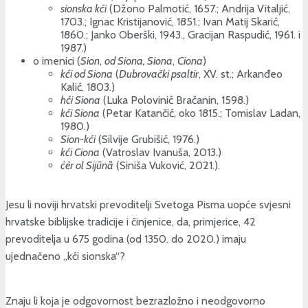
sionska kći
(Džono Palmotić, 1657.; Andrija Vitaljić,
1703.; Ignac Kristijanović, 1851.; Ivan Matij Skarić,
1860.; Janko Oberški, 1943., Gracijan Raspudić, 1961. i
1987.)
o imenici (
Sion
,
od Siona, Siona
,
Ciona
)
kći od Siona
(
Dubrovački psaltir
, XV. st.; Arkanđeo
Kalić, 1803.)
hći Siona
(Luka Polovinić Bračanin, 1598.)
kći Siona
(Petar Katančić, oko 1815.; Tomislav Ladan,
1980.)
Sion-kći
(Silvije Grubišić, 1976.)
kći Ciona
(Vatroslav Ivanuša, 2013.)
ćêr ol Sijūnȁ
(Siniša Vuković, 2021.).
Jesu li noviji hrvatski prevoditelji Svetoga Pisma uopće svjesni
hrvatske biblijske tradicije i činjenice, da, primjerice, 42
prevoditelja u 675 godina (od 1350. do 2020.) imaju
ujednačeno „kći sionska“?
Znaju li koja je odgovornost bezrazložno i neodgovorno