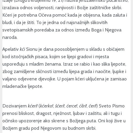
Izaije (
Druga o kraljevima
19, 21) naziva jeruzalemsko pučanstvo,
izražava odnos voljenosti, ranjivosti i Božje zaštitničke skrbi.
Kćeri je potrebna Očeva pomoć kada je obijesna, kada zaluta i
bludi, i da je štiti. To je jedna od najsnažnijih slikovitih
svetopisamskih poredaba za odnos između Boga i Njegova
naroda.
Apelativ
kći
Sionu je dana poosobljenjem u skladu s običajem
kod istočnjačkih pisaca, kojim se lijepi gradovi i mjesta
uspoređuju s mladim ženama. Izraz se rabio i kao slika ljepote,
zbog zamišljene sličnosti između lijepa grada i naočite, ljupke i
valjano odjevene djevojke. U pojam kćeri uključena je zamisao
mladenačke ljepote.
Dozivanjem
kćeri!
(
kćerko!
,
šćeri!
,
ćerce!
,
ćȅri!
,
čeri!
) Sveto Pismo
prenosi bliskost, dragost, nježnost, ljubav i zaštitu, ali i tugu i
očinsko upozorenje ako skrene s Božjega puta. Oni koji žive u
Božjem gradu pod Njegovom su budnom skrbi.