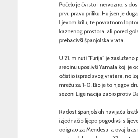
Počelo je čvrsto i nervozno, s dos
prvu pravu priliku. Huijsen je du
lijevom krilu, te povratnom lopto
kaznenog prostora, ali pored gola
prebacivši španjolska vrata.
U 21. minuti “Furija” je zaslužen
sredinu uposlivši Yamala koji je
očistio ispred svog vratara, no lo
mrežu za 1-0. Bio je to njegov dru
sezoni Lige nacija zabio protiv D
Radost španjolskih navijača krat
izjednačio lijepo pogodivši s lije
odigrao za Mendesa, a ovaj krasno