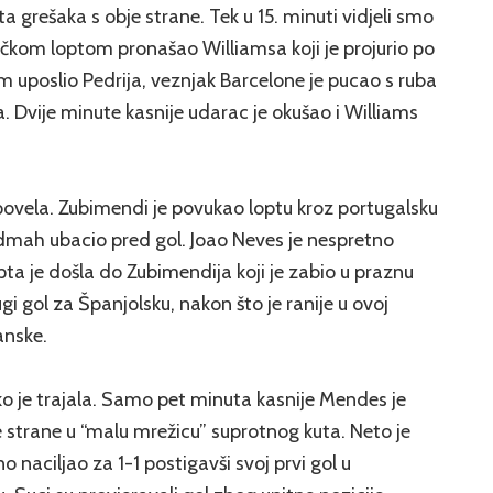
ta grešaka s obje strane. Tek u 15. minuti vidjeli smo
gačkom loptom pronašao Williamsa koji je projurio po
m uposlio Pedrija, veznjak Barcelone je pucao s ruba
. Dvije minute kasnije udarac je okušao i Williams
o povela. Zubimendi je povukao loptu kroz portugalsku
 odmah ubacio pred gol. Joao Neves je nespretno
pta je došla do Zubimendija koji je zabio u praznu
gi gol za Španjolsku, nakon što je ranije u ovoj
anske.
ko je trajala. Samo pet minuta kasnije Mendes je
ve strane u “malu mrežicu” suprotnog kuta. Neto je
 naciljao za 1-1 postigavši svoj prvi gol u