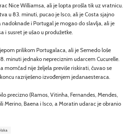
rac Nice Williamsa, ali je lopta prošla tik uz vratnicu.
tva u 83. minuti, pucao je Isco, ali je Costa sjajno
nadoknade i Portugal je mogao do slavlja, ali je
i susret je ušao u produžetke.
ijepom prilikom Portugalaca, ali je Semedo loše
 98. minuti jednako nepreciznim udarcem Cucurelle.
 momčad nije željela previše riskirati, čuvao se
a koncu razriješeno izvođenjem jedanaesteraca.
 bilo precizno (Ramos, Vitinha, Fernandes, Mendes,
li Merino, Baena i Isco, a Moratin udarac je obranio
olska