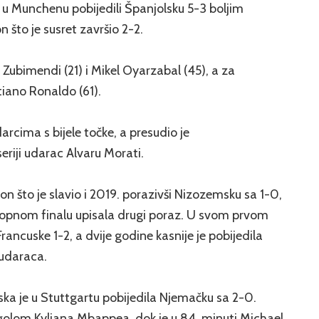
i u Munchenu pobijedili Španjolsku 5-3 boljim
što je susret završio 2-2.
n Zubimendi (21) i Mikel Oyarzabal (45), a za
tiano Ronaldo (61).
arcima s bijele točke, a presudio je
eriji udarac Alvaru Morati.
on što je slavio i 2019. porazivši Nizozemsku sa 1-0,
topnom finalu upisala drugi poraz. U svom prvom
 Francuske 1-2, a dvije godine kasnije je pobijedila
udaraca.
ska je u Stuttgartu pobijedila Njemačku sa 2-0.
 golom Kyliana Mbappea, dok je u 84. minuti Michael