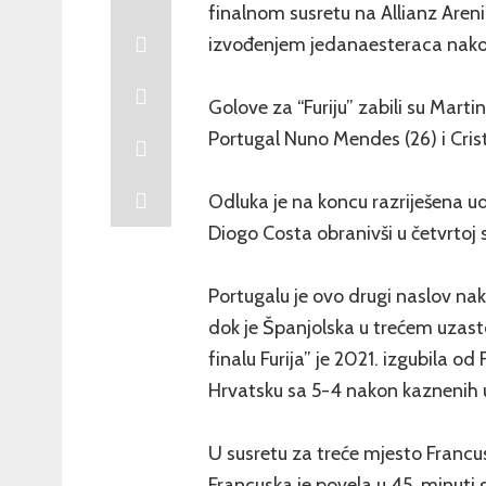
finalnom susretu na Allianz Aren
izvođenjem jedanaesteraca nakon 
Golove za “Furiju” zabili su Marti
Portugal Nuno Mendes (26) i Cris
Odluka je na koncu razriješena ud
Diogo Costa obranivši u četvrtoj s
Portugalu je ovo drugi naslov nak
dok je Španjolska u trećem uzas
finalu Furija” je 2021. izgubila od
Hrvatsku sa 5-4 nakon kaznenih 
U susretu za treće mjesto Francu
Francuska je povela u 45. minuti