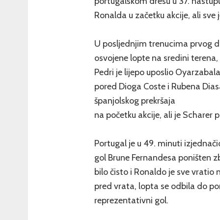
portugalskom dresu u 37. nastupu.
Ronalda u začetku akcije, ali sve je
U posljednjim trenucima prvog di
osvojene lopte na sredini terena, 
Pedri je lijepo uposlio Oyarzabal
pored Dioga Coste i Rubena Dias
španjolskog prekršaja
na početku akcije, ali je Scharer
Portugal je u 49. minuti izjednačio,
gol Brune Fernandesa poništen zbo
bilo čisto i Ronaldo je sve vratio
pred vrata, lopta se odbila do po
reprezentativni gol.