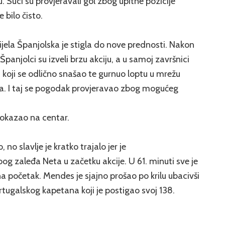
 Suci su provjeravali gol zbog upitne pozicije
 bilo čisto.
jela Španjolska je stigla do nove prednosti. Nakon
Španjolci su izveli brzu akciju, a u samoj završnici
a koji se odlično snašao te gurnuo loptu u mrežu
a. I taj se pogodak provjeravao zbog mogućeg
 pokazao na centar.
 no slavlje je kratko trajalo jer je
g zaleđa Neta u začetku akcije. U 61. minuti sve je
 na početak. Mendes je sjajno prošao po krilu ubacivši
rtugalskog kapetana koji je postigao svoj 138.