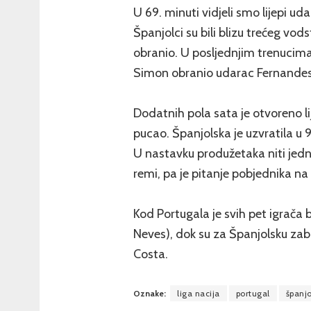
U 69. minuti vidjeli smo lijepi uda
Španjolci su bili blizu trećeg vods
obranio. U posljednjim trenucima 
Simon obranio udarac Fernandesa 
Dodatnih pola sata je otvoreno l
pucao. Španjolska je uzvratila u
U nastavku produžetaka niti jedna
remi, pa je pitanje pobjednika n
Kod Portugala je svih pet igrača
Neves), dok su za Španjolsku zabi
Costa.
Oznake:
liga nacija
portugal
španj