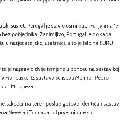
lski susret. Porugal je slavio osmi put, “Furija ima 17
o bez pobjednika. Zanimljivo, Portugal je do sada
 u natjecateljskoj utakmici, a to je bilo na EURU
nte je napravio dvije izmjene u odnosu na sastav koji
iv Francuske. Iz sastava su ispali Merino i Pedro
Ruiz i Mingueza.
je također na teren poslao gotovo identičan sastav
ena Nevesa i Trincaoa od prve minute su