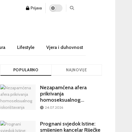
Prijava
ura
Lifestyle
Vjera i duhovnost
POPULARNO
NAJNOVIJE
Nezapamćena afera
prikrivanja
homoseksualnog
iskorištavanja maloljetnika
24.07.2026
u visokim crkvenim
krugovima potresa
Prognani svjedok Istine:
Hrvatsku
smijenjen kancelar Riječke