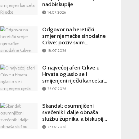
nadbiskupije
14.07.2026
Odgovor na heretički
smjer njemačke sinodalne
Crkve: poziv svim
katolicima na potpisivanje
18.07.2026
peticije Svetom Ocu
O najvećoj aferi Crkve u
Hrvata oglasio se i
smijenjeni riječki kancelar:
kultura šutnje stvara nove
26.07.2026
žrtve
Skandal: osumnjičeni
svećenik i dalje obnaša
službu župnika, a biskupija
priopćila da je sve
27.07.2026
poduzela