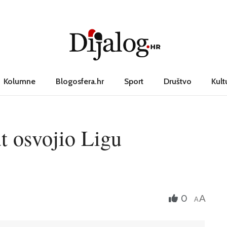
Kolumne
Blogosfera.hr
Sport
Društvo
Kult
t osvojio Ligu
0
A
A