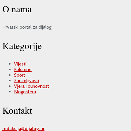
O nama
Hrvatski portal za dijalog
Kategorije
Vijesti
Kolumne
Sport
Zanimljivosti
Vjera i duhovnost
Blogosfera
Kontakt
redakcija@
dijalog.hr