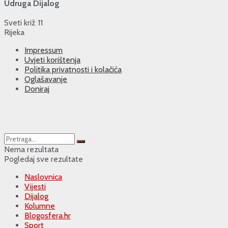
Udruga Dijalog
Sveti križ 11
Rijeka
Impressum
Uvjeti korištenja
Politika privatnosti i kolačića
Oglašavanje
Doniraj
Nema rezultata
Pogledaj sve rezultate
Naslovnica
Vijesti
Dijalog
Kolumne
Blogosfera.hr
Sport