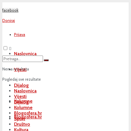
facebook
Doniraj
Prijava
Naslovnica
Nema rezultata
Vijesti
Pogledaj sve rezultate
Dijalog
Naslovnica
Vijesti
Kolumne
Dijalog
Kolumne
Blogosfera.hr
Blogosfera.hr
Sport
Društvo
Kultura