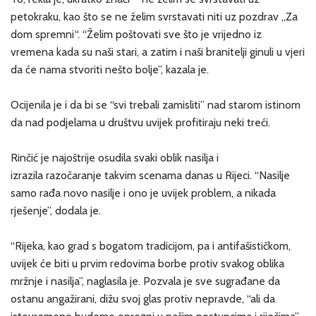
petokraku, kao što se ne želim svrstavati niti uz pozdrav „Za
dom spremni“. “Želim poštovati sve što je vrijedno iz
vremena kada su naši stari, a zatim i naši branitelji ginuli u vjeri
da će nama stvoriti nešto bolje”, kazala je.
Ocijenila je i da bi se “svi trebali zamisliti” nad starom istinom
da nad podjelama u društvu uvijek profitiraju neki treći.
Rinčić je najoštrije osudila svaki oblik nasilja i
izrazila razočaranje takvim scenama danas u Rijeci. “Nasilje
samo rađa novo nasilje i ono je uvijek problem, a nikada
rješenje”, dodala je.
“Rijeka, kao grad s bogatom tradicijom, pa i antifašističkom,
uvijek će biti u prvim redovima borbe protiv svakog oblika
mržnje i nasilja”, naglasila je. Pozvala je sve sugrađane da
ostanu angažirani, dižu svoj glas protiv nepravde, “ali da