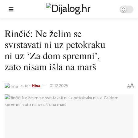
Rinčić: Ne želim se
svrstavati ni uz petokraku
ni uz ‘Za dom spremni’,
zato nisam išla na marš
A
autor:
Hina
01.12.2025
A