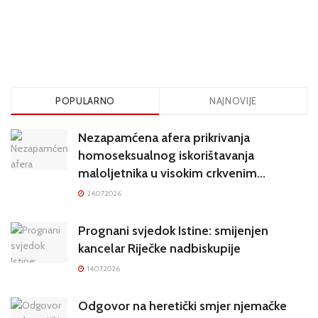
POPULARNO
NAJNOVIJE
Nezapamćena afera prikrivanja
homoseksualnog iskorištavanja
maloljetnika u visokim crkvenim
krugovima potresa Hrvatsku
24.07.2026
Prognani svjedok Istine: smijenjen
kancelar Riječke nadbiskupije
14.07.2026
Odgovor na heretički smjer njemačke