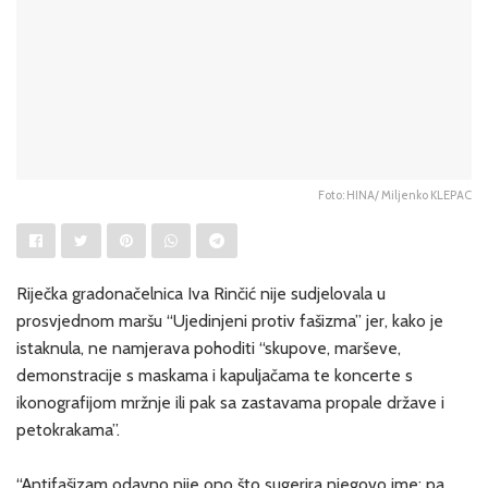
Foto: HINA/ Miljenko KLEPAC
Riječka gradonačelnica Iva Rinčić nije sudjelovala u
prosvjednom maršu “Ujedinjeni protiv fašizma” jer, kako je
istaknula, ne namjerava pohoditi “skupove, marševe,
demonstracije s maskama i kapuljačama te koncerte s
ikonografijom mržnje ili pak sa zastavama propale države i
petokrakama”.
“Antifašizam odavno nije ono što sugerira njegovo ime: pa