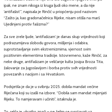
ipak, ne znam nikoga iz kruga ljudi oko mene, a da nije
‘antifašist'”, napisala je Rinčić u priopćenju pod nazivom
“Zašto ja, kao gradonačelnica Rijeke, nisam otišla na marš
Ujedinjeni protiv fašizma?”
Za sve zrele ljude, ‘antifašizam’ je danas skup vrijednosti koji
podrazumijeva slobodu govora, mišljenja i odabira,
suprotstavljanje svim ekstremizmima, vjernost svim
pozitivnim elementima tradicije. Istovremeno, kaže Rinčić, za
neke druge, antifašizam je veličanje kulta Josipa Broza Tita,
žalovanje za Jugoslavijom i borba protiv svih vrijednosti
povezanih s nacijom i sa Hrvatskom.
Podsjetila je da je u svibnju 2025. dobila mandat većine
Riječana koji su izašli na izbore. “Dobila sam mandat mijenjati
Rijeku. To namjeravam i učiniti”, istaknula je.
To, rekla je, ukratko znači – ne želim se svrstavati uz