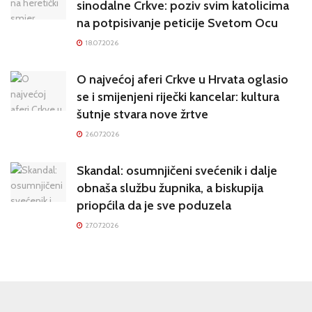
sinodalne Crkve: poziv svim katolicima
na potpisivanje peticije Svetom Ocu
18.07.2026
O najvećoj aferi Crkve u Hrvata oglasio
se i smijenjeni riječki kancelar: kultura
šutnje stvara nove žrtve
26.07.2026
Skandal: osumnjičeni svećenik i dalje
obnaša službu župnika, a biskupija
priopćila da je sve poduzela
27.07.2026