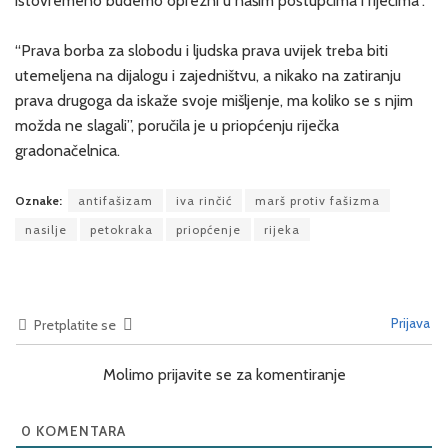
istovremeno budemo oprezni u našim postupcima i riječima”.
“Prava borba za slobodu i ljudska prava uvijek treba biti
utemeljena na dijalogu i zajedništvu, a nikako na zatiranju
prava drugoga da iskaže svoje mišljenje, ma koliko se s njim
možda ne slagali”, poručila je u priopćenju riječka
gradonačelnica.
Oznake:
antifašizam
iva rinčić
marš protiv fašizma
nasilje
petokraka
priopćenje
rijeka
Prijava
Pretplatite se
Molimo prijavite se za komentiranje
0
KOMENTARA