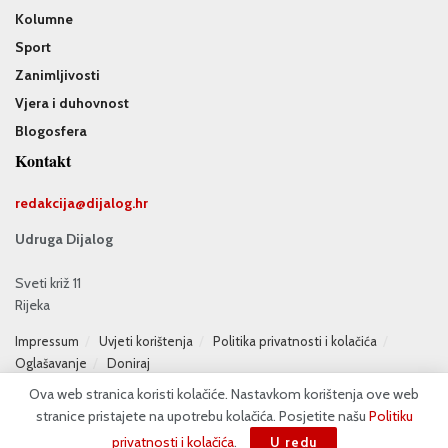
Kolumne
Sport
Zanimljivosti
Vjera i duhovnost
Blogosfera
Kontakt
redakcija@
dijalog.hr
Udruga Dijalog
Sveti križ 11
Rijeka
Impressum
Uvjeti korištenja
Politika privatnosti i kolačića
Oglašavanje
Doniraj
Ova web stranica koristi kolačiće. Nastavkom korištenja ove web
stranice pristajete na upotrebu kolačića. Posjetite našu
Politiku
privatnosti i kolačića
.
U redu