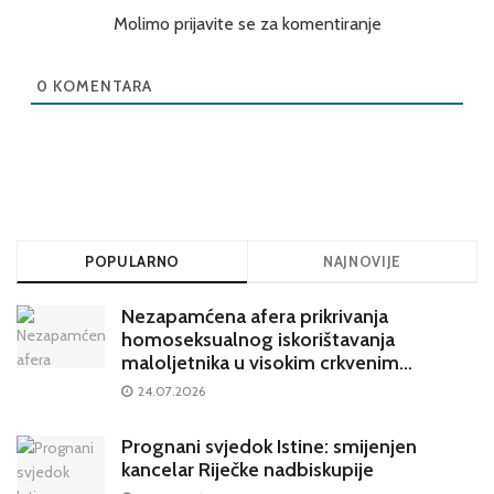
Molimo prijavite se za komentiranje
0
KOMENTARA
POPULARNO
NAJNOVIJE
Nezapamćena afera prikrivanja
homoseksualnog iskorištavanja
maloljetnika u visokim crkvenim
krugovima potresa Hrvatsku
24.07.2026
Prognani svjedok Istine: smijenjen
kancelar Riječke nadbiskupije