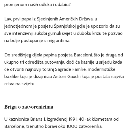
promjenom naših odluka i odabira”.
Lav, prvi papa iz Sjedinjenih Američkih Država, u
jednotjednom je posjetu Španjolskoj gdje je upozorio da su
sve intenzivniji sukobi gurnuli svijet u duboku krizu te pozvao
na bolje postupanje s migrantima.
Do središnjeg dijela papina posjeta Barceloni, što je druga od
ukupno tri odredišta putovanja, doći će kasnije u srijedu kada
će otvoriti najnoviji toranj Sagrade Familie, modernističke
bazilike koju je dizajnirao Antoni Gaudi i koja je postala najviša
crkva na svijetu.
Briga o zatvorenicima
U kaznionica Brians 1, izgrađenoj 1991. 40-ak kilometara od
Barcelone, trenutno boravi oko 1000 zatvorenika.