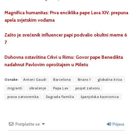
Magnifica humanitas: Prva enciklika pape Lava XIV. prepuna
apela svjetskim vođama
Zašto je svećenik influencer papi podvalio okultni meme 6
7
Duhovna ostavština Crkvi u Rimu: Govor pape Benedikta
nadahnut Pavlovim oproštajem u Miletu
Oznake:
Antoni Gaudi
Barcelona
Brians 1
globalna kriza
migranti
obraćenje
Papa Lav
posjet zatvoru
prava zatvorenika
Sagrada Familia
španjolska kaznionica
Pretplatite se
Prijava