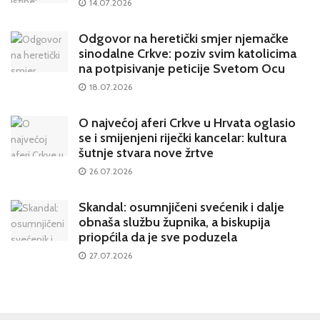
14.07.2026
Odgovor na heretički smjer njemačke
sinodalne Crkve: poziv svim katolicima
na potpisivanje peticije Svetom Ocu
18.07.2026
O najvećoj aferi Crkve u Hrvata oglasio
se i smijenjeni riječki kancelar: kultura
šutnje stvara nove žrtve
26.07.2026
Skandal: osumnjičeni svećenik i dalje
obnaša službu župnika, a biskupija
priopćila da je sve poduzela
27.07.2026