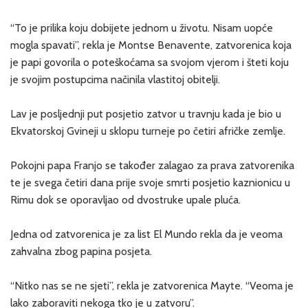
“To je prilika koju dobijete jednom u životu. Nisam uopće
mogla spavati”, rekla je Montse Benavente, zatvorenica koja
je papi govorila o poteškoćama sa svojom vjerom i šteti koju
je svojim postupcima načinila vlastitoj obitelji.
Lav je posljednji put posjetio zatvor u travnju kada je bio u
Ekvatorskoj Gvineji u sklopu turneje po četiri afričke zemlje.
Pokojni papa Franjo se također zalagao za prava zatvorenika
te je svega četiri dana prije svoje smrti posjetio kaznionicu u
Rimu dok se oporavljao od dvostruke upale pluća.
Jedna od zatvorenica je za list El Mundo rekla da je veoma
zahvalna zbog papina posjeta.
“Nitko nas se ne sjeti”, rekla je zatvorenica Mayte. “Veoma je
lako zaboraviti nekoga tko je u zatvoru”.