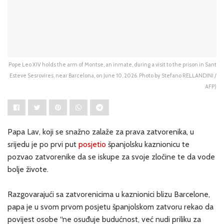
Pope Leo XIV holds the arm of Montse, an inmate, during a visit to the prison in Sant
Esteve Sesrovires, near Barcelona, on June 10, 2026. Photo by Stefano RELLANDINI /
AFP)
Papa Lav, koji se snažno zalaže za prava zatvorenika, u
srijedu je po prvi put
posjetio
španjolsku kaznionicu te
pozvao zatvorenike da se iskupe za svoje zločine te da vode
bolje živote.
Razgovarajući sa zatvorenicima u kaznionici blizu Barcelone,
papa je u svom prvom posjetu španjolskom zatvoru rekao da
povijest osobe “ne osuđuje budućnost, već nudi priliku za