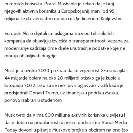
europskih korisnika. Portal Mashable je rekao da je broj
njegovih aktivnih korisnika u Europskoj uniji manji od 95
milijuna te da vjerojatno opada i u Ujedinjenom Kraljevstvu.
Europski Akt o digitalnim uslugama traži od tehnoloških
kompanija da objavljuju izvješća o transparentnosti vezana za
moderiranje sadržaja čime dijele unutrašnje podatke koje ne
moraju objavljivati drugdje.
Musk je u ožujku 2023. priznao da se vrijednost X-a smanjila s
44 milijarde dolara na oko 20 milijardi otkako ga je kupio u
listopadu 2022. iako su se neki bivši oglašivači vratili kada je
predsjednik Donald Trump, uz financijsku podršku Muska,
ponovo izabran u studenom.
Musk tvrdi da X ima 600 milijuna aktivnih korisnika u svijetu i
da je dobio na popularnosti u nekim područjima. Social Media
Today dovodi u pitanje Muskove brojke s obzirom na ono što