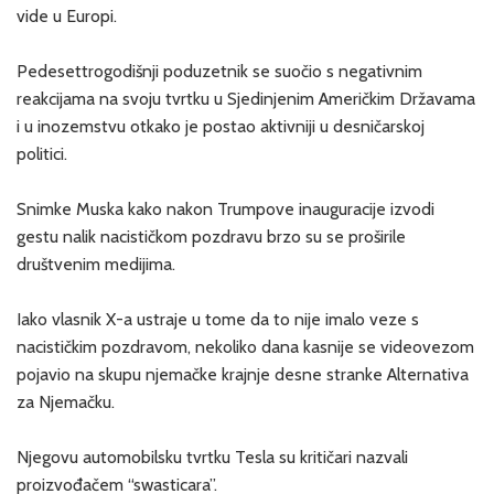
vide u Europi.
Pedesettrogodišnji poduzetnik se suočio s negativnim
reakcijama na svoju tvrtku u Sjedinjenim Američkim Državama
i u inozemstvu otkako je postao aktivniji u desničarskoj
politici.
Snimke Muska kako nakon Trumpove inauguracije izvodi
gestu nalik nacističkom pozdravu brzo su se proširile
društvenim medijima.
Iako vlasnik X-a ustraje u tome da to nije imalo veze s
nacističkim pozdravom, nekoliko dana kasnije se videovezom
pojavio na skupu njemačke krajnje desne stranke Alternativa
za Njemačku.
Njegovu automobilsku tvrtku Tesla su kritičari nazvali
proizvođačem “swasticara”.