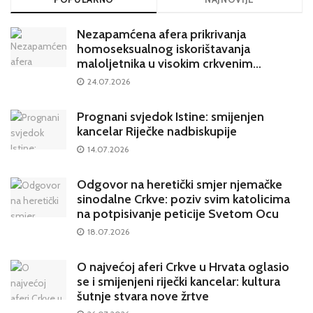
Nezapamćena afera prikrivanja
homoseksualnog iskorištavanja
maloljetnika u visokim crkvenim
krugovima potresa Hrvatsku
24.07.2026
Prognani svjedok Istine: smijenjen
kancelar Riječke nadbiskupije
14.07.2026
Odgovor na heretički smjer njemačke
sinodalne Crkve: poziv svim katolicima
na potpisivanje peticije Svetom Ocu
18.07.2026
O najvećoj aferi Crkve u Hrvata oglasio
se i smijenjeni riječki kancelar: kultura
šutnje stvara nove žrtve