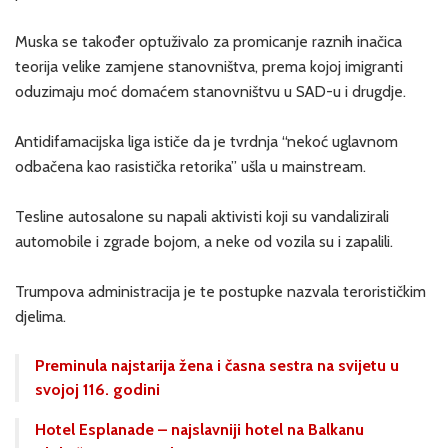
Muska se također optuživalo za promicanje raznih inačica
teorija velike zamjene stanovništva, prema kojoj imigranti
oduzimaju moć domaćem stanovništvu u SAD-u i drugdje.
Antidifamacijska liga ističe da je tvrdnja “nekoć uglavnom
odbačena kao rasistička retorika” ušla u mainstream.
Tesline autosalone su napali aktivisti koji su vandalizirali
automobile i zgrade bojom, a neke od vozila su i zapalili.
Trumpova administracija je te postupke nazvala terorističkim
djelima.
Preminula najstarija žena i časna sestra na svijetu u
svojoj 116. godini
Hotel Esplanade – najslavniji hotel na Balkanu