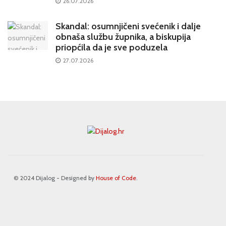
26.07.2026
Skandal: osumnjičeni svećenik i dalje
obnaša službu župnika, a biskupija
priopćila da je sve poduzela
27.07.2026
© 2024 Dijalog - Designed by
House of Code
.